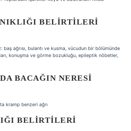
NIKLIĞI BELIRTILERI
iriz: baş ağrısı, bulantı ve kusma, vücudun bir bölümünde
ları, konuşma ve görme bozukluğu, epileptik nöbetler,
DA BACAĞIN NERESI
kta kramp benzeri ağrı
IĞI BELIRTILERI