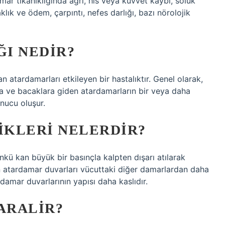
amar tıkanıklığında ağrı, his veya kuvvet kaybı, soluk
aklık ve ödem, çarpıntı, nefes darlığı, bazı nörolojik
I NEDIR?
n atardamarları etkileyen bir hastalıktır. Genel olarak,
ra ve bacaklara giden atardamarların bir veya daha
nucu oluşur.
IKLERI NELERDIR?
kü kan büyük bir basınçla kalpten dışarı atılarak
n atardamar duvarları vücuttaki diğer damarlardan daha
rdamar duvarlarının yapısı daha kaslıdır.
ARALIR?