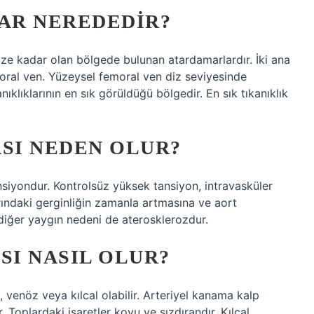
AR NEREDEDIR?
ize kadar olan bölgede bulunan atardamarlardır. İki ana
moral ven. Yüzeysel femoral ven diz seviyesinde
klıklarının en sık görüldüğü bölgedir. En sık tıkanıklık
SI NEDEN OLUR?
nsiyondur. Kontrolsüz yüksek tansiyon, intravasküler
ındaki gerginliğin zamanla artmasına ve aort
ir diğer yaygın nedeni de aterosklerozdur.
I NASIL OLUR?
 venöz veya kılcal olabilir. Arteriyel kanama kalp
ir. Toplardaki işaretler koyu ve sızdırandır. Kılcal