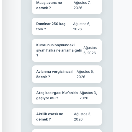
Maaş avans ne
Ağustos 7,
demek ?
2026
Dominar 250 kaç
Ağustos 6,
tork ?
2026
Kumrunun boynundaki
Ağustos
siyah halka ne anlama gelir
6, 2026
?
Avlanma vergisi nasıl
Ağustos 5,
ödenir ?
2026
Ateş kasırgası Kur’an’da
Ağustos 3,
geçiyor mu ?
2026
Akrilik esaslı ne
Ağustos 3,
demek ?
2026