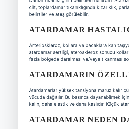
Damar tıkanıklığının belirtileri nelerdir? Atard
cilt, toplardamar tıkanıklığında kızarıklık, parl
belirtiler ve ateş görülebilir.
ATARDAMAR HASTALIĞ
Arterioskleroz, kollara ve bacaklara kan taşıya
atardamar sertliği, ateroskleroz sonucu kolla
fazla bölgede daralması ve/veya tıkanması so
ATARDAMARIN ÖZELL
Atardamarlar yüksek tansiyona maruz kalır çün
vücuda dağıtılır. Bu basınca dayanabilmek içi
kalın, daha elastik ve daha kaslıdır. Küçük ata
ATARDAMAR NEDEN D