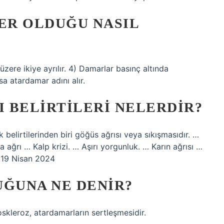
ER OLDUĞU NASIL
re ikiye ayrılır. 4) Damarlar basınç altında
rsa atardamar adını alır.
 BELIRTILERI NELERDIR?
lk belirtilerinden biri göğüs ağrısı veya sıkışmasıdır. …
 ağrı … Kalp krizi. … Aşırı yorgunluk. … Karın ağrısı …
•19 Nisan 2024
ĞUNA NE DENIR?
oskleroz, atardamarların sertleşmesidir.