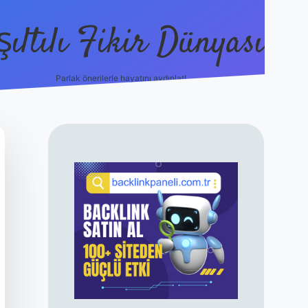
şıltılı Fikir Dünyası
Parlak önerilerle hayatını aydınlat!
ilbet canlı maç izle
SIDEBAR