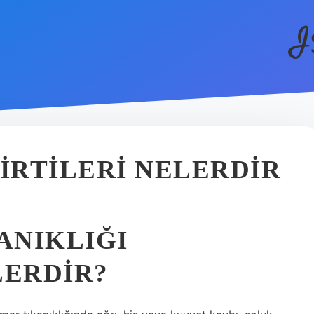
I
IRTILERI NELERDIR
ANIKLIĞI
LERDIR?