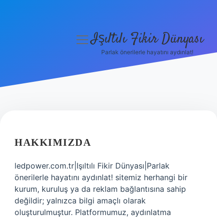
Işıltılı Fikir Dünyası
menüyü
aç
Parlak önerilerle hayatını aydınlat!
Gizlilik Politikası
Hakkımızda
Yasal Uyarı
HAKKIMIZDA
ledpower.com.tr|Işıltılı Fikir Dünyası|Parlak
önerilerle hayatını aydınlat! sitemiz herhangi bir
kurum, kuruluş ya da reklam bağlantısına sahip
değildir; yalnızca bilgi amaçlı olarak
oluşturulmuştur. Platformumuz, aydınlatma