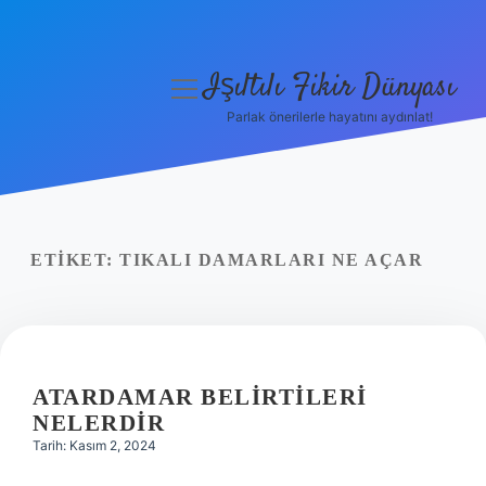
Işıltılı Fikir Dünyası
menüyü
aç
Parlak önerilerle hayatını aydınlat!
Gizlilik Politikası
Hakkımızda
Yasal Uyarı
ETIKET:
TIKALI DAMARLARI NE AÇAR
ATARDAMAR BELIRTILERI
NELERDIR
Tarih: Kasım 2, 2024