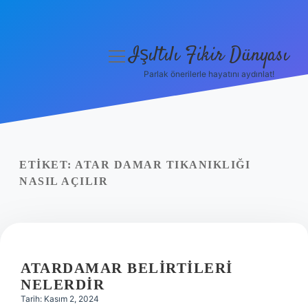
Işıltılı Fikir Dünyası
menüyü
aç
Parlak önerilerle hayatını aydınlat!
Gizlilik Politikası
Hakkımızda
Yasal Uyarı
ETIKET:
ATAR DAMAR TIKANIKLIĞI
NASIL AÇILIR
ATARDAMAR BELIRTILERI
NELERDIR
Tarih: Kasım 2, 2024