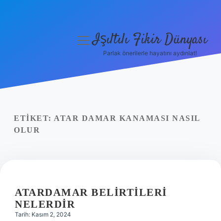
Işıltılı Fikir Dünyası
menüyü
aç
Parlak önerilerle hayatını aydınlat!
Gizlilik Politikası
Hakkımızda
Yasal Uyarı
ETIKET:
ATAR DAMAR KANAMASI NASIL
OLUR
ATARDAMAR BELIRTILERI
NELERDIR
Tarih: Kasım 2, 2024