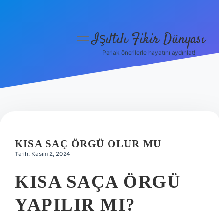
Işıltılı Fikir Dünyası
menüyü
aç
Parlak önerilerle hayatını aydınlat!
Gizlilik Politikası
Hakkımızda
Yasal Uyarı
KISA SAÇ ÖRGÜ OLUR MU
Tarih: Kasım 2, 2024
KISA SAÇA ÖRGÜ
YAPILIR MI?