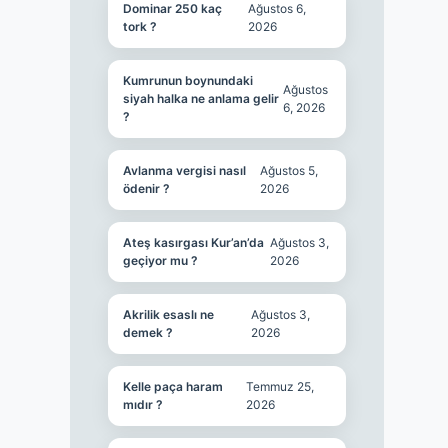
Dominar 250 kaç
Ağustos 6,
tork ?
2026
Kumrunun boynundaki
Ağustos
siyah halka ne anlama gelir
6, 2026
?
Avlanma vergisi nasıl
Ağustos 5,
ödenir ?
2026
Ateş kasırgası Kur’an’da
Ağustos 3,
geçiyor mu ?
2026
Akrilik esaslı ne
Ağustos 3,
demek ?
2026
Kelle paça haram
Temmuz 25,
mıdır ?
2026