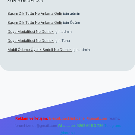
SON YORUMLAR
Başını Dik Tuttu Ne Anlama Gelir
için
admin
Başını Dik Tuttu Ne Anlama Gelir
için
Özüm
Duyu Modalitesi Ne Demek
için
admin
Duyu Modalitesi Ne Demek
için
Tuna
Mobil Ödeme Üyelik Bedeli Ne Demek
için
admin
canlı maç izle
Reklam ve İletişim:
E-mail:
backlinkpaneli@gmail.com
Teams:
forumhizmeti@gmail.com
Whatsapp: 0262 606 0 726
Telegram:
@karabul