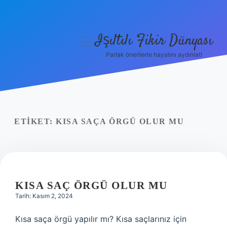
Işıltılı Fikir Dünyası
menüyü
aç
Parlak önerilerle hayatını aydınlat!
Gizlilik Politikası
Hakkımızda
Yasal Uyarı
ETIKET:
KISA SAÇA ÖRGÜ OLUR MU
KISA SAÇ ÖRGÜ OLUR MU
Tarih: Kasım 2, 2024
Kısa saça örgü yapılır mı? Kısa saçlarınız için