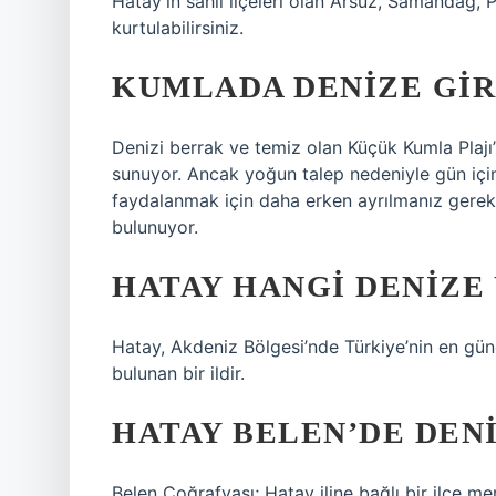
Hatay’ın sahil ilçeleri olan Arsuz, Samandağ, 
kurtulabilirsiniz.
KUMLADA DENIZE GIR
Denizi berrak ve temiz olan Küçük Kumla Plajı
sunuyor. Ancak yoğun talep nedeniyle gün için
faydalanmak için daha erken ayrılmanız gereke
bulunuyor.
HATAY HANGI DENIZE
Hatay, Akdeniz Bölgesi’nde Türkiye’nin en gün
bulunan bir ildir.
HATAY BELEN’DE DENI
Belen Coğrafyası; Hatay iline bağlı bir ilçe m