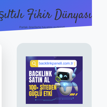
şıltılı Fikir Dünyası
Parlak önerilerle hayatını aydınlat!
ilbet canlı maç izle
SIDEBAR