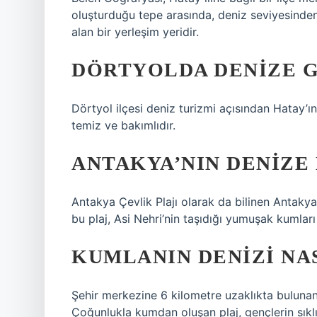
oluşturduğu tepe arasında, deniz seviyesinde
alan bir yerleşim yeridir.
DÖRTYOLDA DENIZE G
Dörtyol ilçesi deniz turizmi açısından Hatay’ın 
temiz ve bakımlıdır.
ANTAKYA’NIN DENIZE 
Antakya Çevlik Plajı olarak da bilinen Antakya 
bu plaj, Asi Nehri’nin taşıdığı yumuşak kumları 
KUMLANIN DENIZI NA
Şehir merkezine 6 kilometre uzaklıkta bulunan K
Çoğunlukla kumdan oluşan plaj, gençlerin sıklıkl