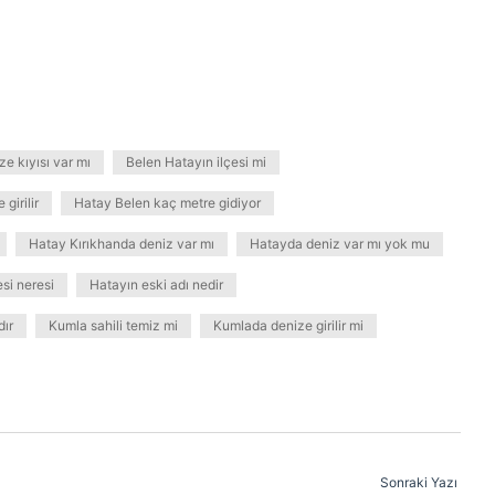
e kıyısı var mı
Belen Hatayın ilçesi mi
girilir
Hatay Belen kaç metre gidiyor
Hatay Kırıkhanda deniz var mı
Hatayda deniz var mı yok mu
si neresi
Hatayın eski adı nedir
dır
Kumla sahili temiz mi
Kumlada denize girilir mi
Sonraki Yazı