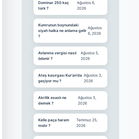
Dominar 250 kaç
Ağustos 6,
tork ?
2026
Kumrunun boynundaki
Ağustos
siyah halka ne anlama gelir
6, 2026
?
Avlanma vergisi nasıl
Ağustos 5,
ödenir ?
2026
Ateş kasırgası Kur’an’da
Ağustos 3,
geçiyor mu ?
2026
Akrilik esaslı ne
Ağustos 3,
demek ?
2026
Kelle paça haram
Temmuz 25,
mıdır ?
2026