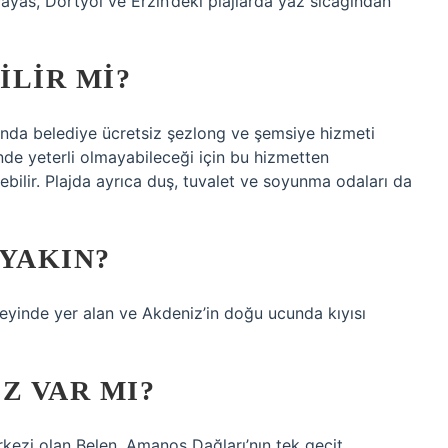
Payas, Dörtyol ve Erzin’deki plajlarda yaz sıcağından
ILIR MI?
’nda belediye ücretsiz şezlong ve şemsiye hizmeti
de yeterli olmayabileceği için bu hizmetten
bilir. Plajda ayrıca duş, tuvalet ve soyunma odaları da
 YAKIN?
eyinde yer alan ve Akdeniz’in doğu ucunda kıyısı
Z VAR MI?
erkezi olan Belen, Amanos Dağları’nın tek geçit