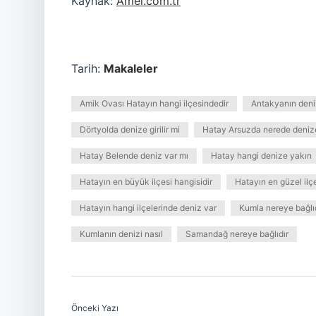
Kaynak:
Amel.com.tr
Tarih:
Makaleler
Amik Ovası Hatayın hangi ilçesindedir
Antakyanın deniz
Dörtyolda denize girilir mi
Hatay Arsuzda nerede denize 
Hatay Belende deniz var mı
Hatay hangi denize yakın
Hatayın en büyük ilçesi hangisidir
Hatayın en güzel ilçe
Hatayın hangi ilçelerinde deniz var
Kumla nereye bağlı
Kumlanın denizi nasıl
Samandağ nereye bağlıdır
Önceki Yazı