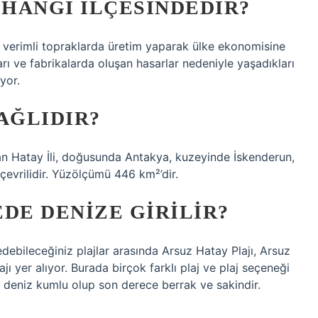
 HANGI ILÇESINDEDIR?
i verimli topraklarda üretim yaparak ülke ekonomisine
arı ve fabrikalarda oluşan hasarlar nedeniyle yaşadıkları
yor.
AĞLIDIR?
an Hatay İli, doğusunda Antakya, kuzeyinde İskenderun,
çevrilidir. Yüzölçümü 446 km²’dir.
DE DENIZE GIRILIR?
 edebileceğiniz plajlar arasında Arsuz Hatay Plajı, Arsuz
ajı yer alıyor. Burada birçok farklı plaj ve plaj seçeneği
aki deniz kumlu olup son derece berrak ve sakindir.