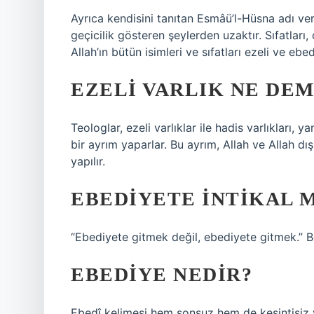
Ayrıca kendisini tanıtan Esmâü’l-Hüsna adı veri
geçicilik gösteren şeylerden uzaktır. Sıfatları
Allah’ın bütün isimleri ve sıfatları ezeli ve ebed
EZELI VARLIK NE DE
Teologlar, ezeli varlıklar ile hadis varlıkları, 
bir ayrım yaparlar. Bu ayrım, Allah ve Allah dı
yapılır.
EBEDIYETE INTIKAL M
“Ebediyete gitmek değil, ebediyete gitmek.” B
EBEDIYE NEDIR?
Ebedî kelimesi hem sonsuz hem de kesintisiz ve