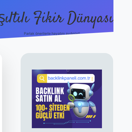
şıltılı Fikir Dünyası
Parlak önerilerle hayatını aydınlat!
ilbet canlı maç izle
SIDEBAR