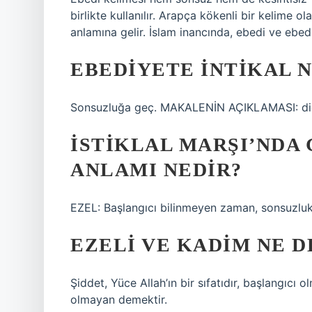
birlikte kullanılır. Arapça kökenli bir kelime 
anlamına gelir. İslam inancında, ebedi ve ebedi n
EBEDIYETE INTIKAL 
Sonsuzluğa geç. MAKALENİN AÇIKLAMASI: di
İSTIKLAL MARŞI’NDA
ANLAMI NEDIR?
EZEL: Başlangıcı bilinmeyen zaman, sonsuzluk.
EZELI VE KADIM NE 
Şiddet, Yüce Allah’ın bir sıfatıdır, başlangıcı
olmayan demektir.