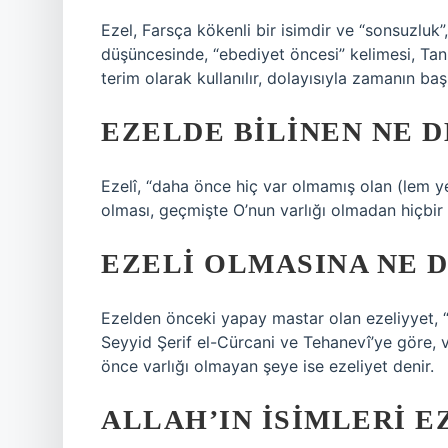
Ezel, Farsça kökenli bir isimdir ve “sonsuzluk”
düşüncesinde, “ebediyet öncesi” kelimesi, Tanrı
terim olarak kullanılır, dolayısıyla zamanın ba
EZELDE BILINEN NE 
Ezelî, “daha ​​önce hiç var olmamış olan (lem ye
olması, geçmişte O’nun varlığı olmadan hiçbir
EZELI OLMASINA NE 
Ezelden önceki yapay mastar olan ezeliyyet, 
Seyyid Şerif el-Cürcani ve Tehanevî’ye göre,
önce varlığı olmayan şeye ise ezeliyet denir.
ALLAH’IN ISIMLERI E