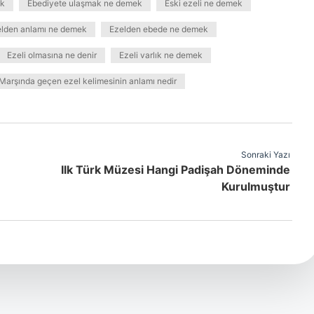
ek
Ebediyete ulaşmak ne demek
Eski ezeli ne demek
lden anlamı ne demek
Ezelden ebede ne demek
Ezeli olmasına ne denir
Ezeli varlık ne demek
l Marşında geçen ezel kelimesinin anlamı nedir
Sonraki Yazı
Ilk Türk Müzesi Hangi Padişah Döneminde
Kurulmuştur