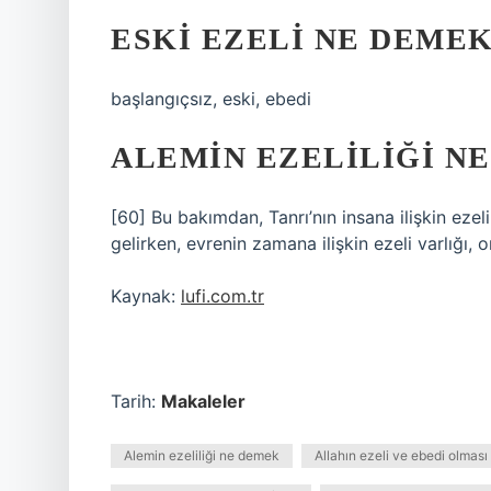
ESKI EZELI NE DEMEK
başlangıçsız, eski, ebedi
ALEMIN EZELILIĞI N
[60] Bu bakımdan, Tanrı’nın insana ilişkin ezel
gelirken, evrenin zamana ilişkin ezeli varlığı,
Kaynak:
lufi.com.tr
Tarih:
Makaleler
Alemin ezeliliği ne demek
Allahın ezeli ve ebedi olmas