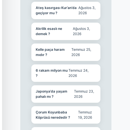
Ateş kasırgası Kur’an’da
Ağustos 3,
geçiyor mu ?
2026
Akrilik esaslı ne
Ağustos 3,
demek ?
2026
Kelle paça haram
Temmuz 25,
mıdır ?
2026
6 rakam milyon mu
Temmuz 24,
?
2026
Japonya’da yaşam
Temmuz 23,
pahalı mı ?
2026
Çorum Koyunbaba
Temmuz
Köprüsü nerededir ?
19, 2026