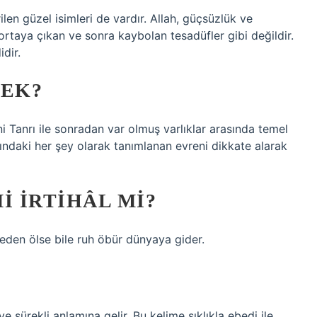
len güzel isimleri de vardır. Allah, güçsüzlük ve
, ortaya çıkan ve sonra kaybolan tesadüfler gibi değildir.
idir.
MEK?
yani Tanrı ile sonradan var olmuş varlıklar arasında temel
şındaki her şey olarak tanımlanan evreni dikkate alarak
I IRTIHÂL MI?
eden ölse bile ruh öbür dünyaya gider.
 sürekli anlamına gelir. Bu kelime sıklıkla ebedi ile