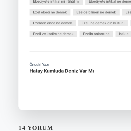
Ebediyete intikal mi irtihâl mi
Ebediyete intikal ne dem
Ezel ebedi ne demek
Ezelde bilinen ne demek
Eze
Ezelden önce ne demek
Ezeli ne demek din kültürü
Ezeli ve kadim ne demek
Ezelin anlamı ne
İstikla
Önceki Yazı
Hatay Kumluda Deniz Var Mı
14 YORUM