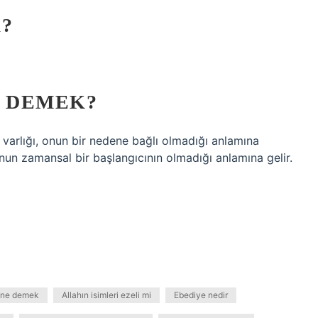
?
E DEMEK?
i varlığı, onun bir nedene bağlı olmadığı anlamına
 onun zamansal bir başlangıcının olmadığı anlamına gelir.
ı ne demek
Allahın isimleri ezeli mi
Ebediye nedir