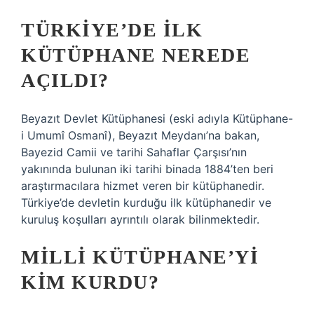
TÜRKIYE’DE ILK
KÜTÜPHANE NEREDE
AÇILDI?
Beyazıt Devlet Kütüphanesi (eski adıyla Kütüphane-
i Umumî Osmanî), Beyazıt Meydanı’na bakan,
Bayezid Camii ve tarihi Sahaflar Çarşısı’nın
yakınında bulunan iki tarihi binada 1884’ten beri
araştırmacılara hizmet veren bir kütüphanedir.
Türkiye’de devletin kurduğu ilk kütüphanedir ve
kuruluş koşulları ayrıntılı olarak bilinmektedir.
MILLI KÜTÜPHANE’YI
KIM KURDU?