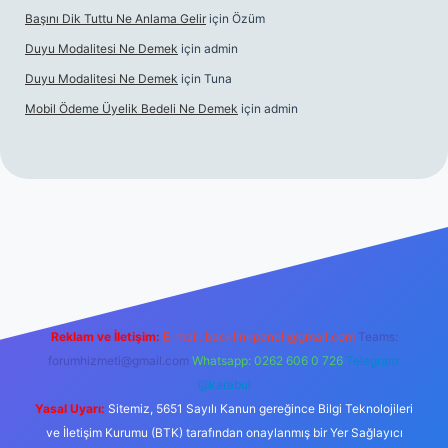
Başını Dik Tuttu Ne Anlama Gelir
için
Özüm
Duyu Modalitesi Ne Demek
için
admin
Duyu Modalitesi Ne Demek
için
Tuna
Mobil Ödeme Üyelik Bedeli Ne Demek
için
admin
 maç izle
Reklam ve İletişim:
E-mail:
backlinkpaneli@gmail.com
Teams:
forumhizmeti@gmail.com
Whatsapp: 0262 606 0 726
Telegram:
@karabul
Yasal Uyarı:
Sitemiz, 5651 Sayılı Kanun gereğince Bilgi Teknolojileri
ve İletişim Kurumu (BTK) tarafından onaylanmış bir Yer Sağlayıcı