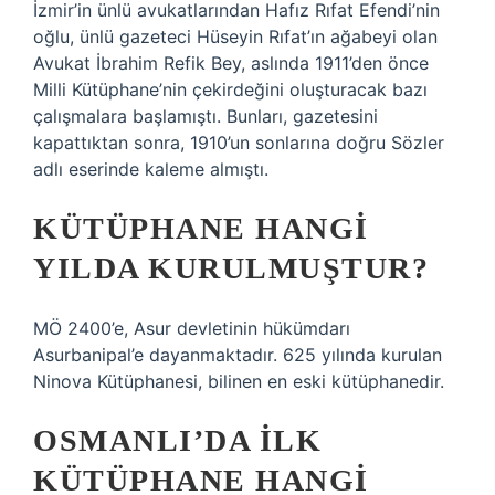
İzmir’in ünlü avukatlarından Hafız Rıfat Efendi’nin
oğlu, ünlü gazeteci Hüseyin Rıfat’ın ağabeyi olan
Avukat İbrahim Refik Bey, aslında 1911’den önce
Milli Kütüphane’nin çekirdeğini oluşturacak bazı
çalışmalara başlamıştı. Bunları, gazetesini
kapattıktan sonra, 1910’un sonlarına doğru Sözler
adlı eserinde kaleme almıştı.
KÜTÜPHANE HANGI
YILDA KURULMUŞTUR?
MÖ 2400’e, Asur devletinin hükümdarı
Asurbanipal’e dayanmaktadır. 625 yılında kurulan
Ninova Kütüphanesi, bilinen en eski kütüphanedir.
OSMANLI’DA ILK
KÜTÜPHANE HANGI