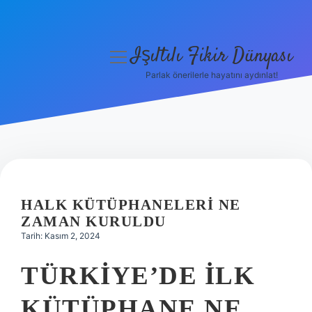
Işıltılı Fikir Dünyası
menüyü
aç
Parlak önerilerle hayatını aydınlat!
Gizlilik Politikası
Hakkımızda
Yasal Uyarı
HALK KÜTÜPHANELERI NE
ZAMAN KURULDU
Tarih: Kasım 2, 2024
TÜRKIYE’DE ILK
KÜTÜPHANE NE