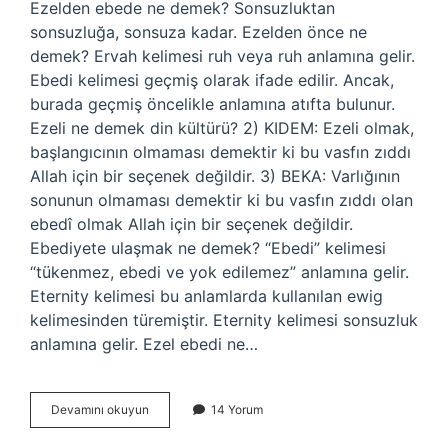
Ezelden ebede ne demek? Sonsuzluktan
sonsuzluğa, sonsuza kadar. Ezelden önce ne
demek? Ervah kelimesi ruh veya ruh anlamına gelir.
Ebedi kelimesi geçmiş olarak ifade edilir. Ancak,
burada geçmiş öncelikle anlamına atıfta bulunur.
Ezeli ne demek din kültürü? 2) KIDEM: Ezeli olmak,
başlangıcının olmaması demektir ki bu vasfın zıddı
Allah için bir seçenek değildir. 3) BEKA: Varlığının
sonunun olmaması demektir ki bu vasfın zıddı olan
ebedî olmak Allah için bir seçenek değildir.
Ebediyete ulaşmak ne demek? “Ebedi” kelimesi
“tükenmez, ebedi ve yok edilemez” anlamına gelir.
Eternity kelimesi bu anlamlarda kullanılan ewig
kelimesinden türemiştir. Eternity kelimesi sonsuzluk
anlamına gelir. Ezel ebedi ne…
Ezelden
Devamını okuyun
14 Yorum
Ebediyete
Ne