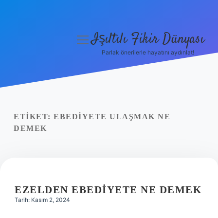
Işıltılı Fikir Dünyası
menüyü
aç
Parlak önerilerle hayatını aydınlat!
Gizlilik Politikası
Hakkımızda
Yasal Uyarı
ETIKET:
EBEDIYETE ULAŞMAK NE
DEMEK
EZELDEN EBEDIYETE NE DEMEK
Tarih: Kasım 2, 2024