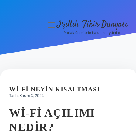
Işıltılı Fikir Dünyası
menüyü
aç
Parlak önerilerle hayatını aydınlat!
Gizlilik Politikası
Hakkımızda
Yasal Uyarı
WI-FI NEYIN KISALTMASI
Tarih: Kasım 3, 2024
WI-FI AÇILIMI
NEDIR?