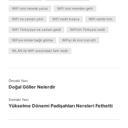
WiFi ismi nerede yazar
WiFi ismi nereden gelir
WiFi ne zaman çıktı
WiFi nedir kısaca
WiFi sahibi kim
WiFi Türkiyeye ne zaman geldi
WiFinin Türkçesi nedir
WiFiye kimler bağlı görme
WiFiyi ilk kim icat etti
WLAN ile WiFi arasındaki fark nedir
Önceki Yazı
Doğal Göller Nelerdir
Sonraki Yazı
Yükselme Dönemi Padişahları Nereleri Fethetti