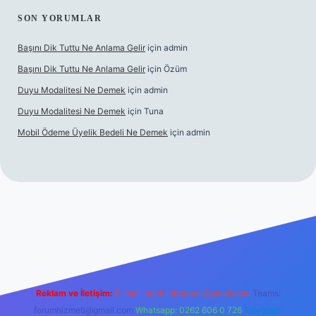
SON YORUMLAR
Başını Dik Tuttu Ne Anlama Gelir
için
admin
Başını Dik Tuttu Ne Anlama Gelir
için
Özüm
Duyu Modalitesi Ne Demek
için
admin
Duyu Modalitesi Ne Demek
için
Tuna
Mobil Ödeme Üyelik Bedeli Ne Demek
için
admin
e
Reklam ve İletişim:
E-mail:
backlinkpaneli@gmail.com
Teams:
forumhizmeti@gmail.com
Whatsapp: 0262 606 0 726
Telegram: