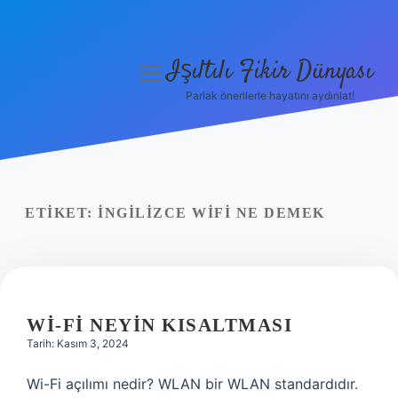
Işıltılı Fikir Dünyası
menüyü
aç
Parlak önerilerle hayatını aydınlat!
Gizlilik Politikası
Hakkımızda
Yasal Uyarı
ETIKET:
İNGILIZCE WIFI NE DEMEK
WI-FI NEYIN KISALTMASI
Tarih: Kasım 3, 2024
Wi-Fi açılımı nedir? WLAN bir WLAN standardıdır.