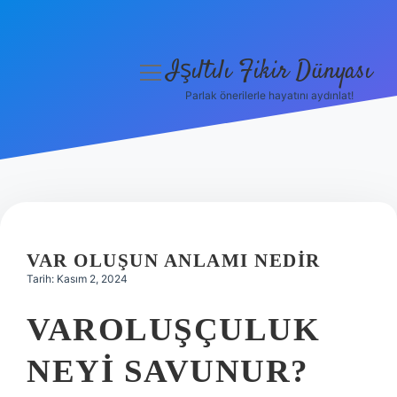
Işıltılı Fikir Dünyası
menüyü
aç
Parlak önerilerle hayatını aydınlat!
Gizlilik Politikası
Hakkımızda
Yasal Uyarı
VAR OLUŞUN ANLAMI NEDIR
Tarih: Kasım 2, 2024
VAROLUŞÇULUK
NEYI SAVUNUR?