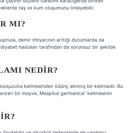
la çayının düzenli tüketimi karaciğerde biriken
breklerde taş ve kum oluşumunu önleyebilir.
R MI?
uşmula, demir ihtiyacının arttığı durumlarda da
 diyabet hastaları tarafından da sorunsuz bir şekilde
LAMI NEDIR?
ούσμουλα kelimesinden ödünç alınmış bir kelimedir. Bu
zeri bir meyve, Mespilus germanica” kelimesinin
IR?
 faydalıdır ve iskorbüt tedavisinde de yardımcı