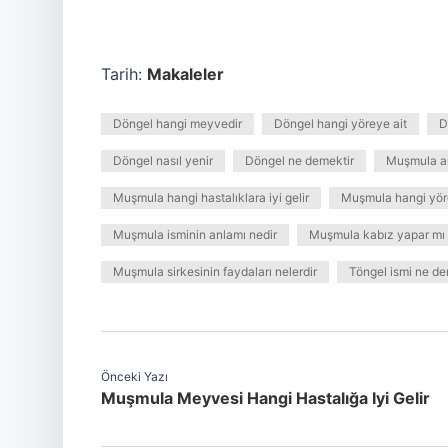
Tarih:
Makaleler
Döngel hangi meyvedir
Döngel hangi yöreye ait
D
Döngel nasıl yenir
Döngel ne demektir
Muşmula a
Muşmula hangi hastalıklara iyi gelir
Muşmula hangi yör
Muşmula isminin anlamı nedir
Muşmula kabız yapar mı
Muşmula sirkesinin faydaları nelerdir
Töngel ismi ne d
Önceki Yazı
Muşmula Meyvesi Hangi Hastalığa Iyi Gelir