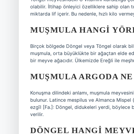
olabilir. İltihap önleyici özelliklere sahip olan
miktarda lif içerir. Bu nedenle, hızlı kilo verm
MUŞMULA HANGI YÖRE
Birçok bölgede Döngel veya Töngel olarak bilin
muşmula, orta büyüklükte bir ağaçtan elde edil
bir meyve ağacıdır. Ülkemizde Ereğli ile meş
MUŞMULA ARGODA NE
Konuşma dilindeki anlamı, muşmula meyvesinin
bulunur. Latince mespilus ve Almanca Mispel (a
ezgīl [Fa.]: Döngel, didukeleri yerdi, böylece 
verilir.
DÖNGEL HANGI MEYV