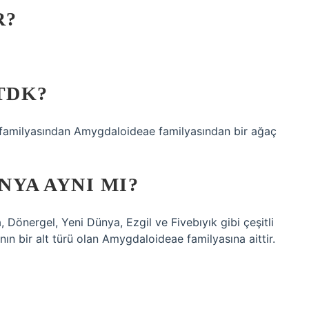
R?
TDK?
familyasından Amygdaloideae familyasından bir ağaç
NYA AYNI MI?
Dönergel, Yeni Dünya, Ezgil ve Fivebıyık gibi çeşitli
nın bir alt türü olan Amygdaloideae familyasına aittir.
?