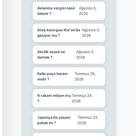
Avlanma vergisi nasıl
Ağustos 5,
ödenir ?
2026
Ateş kasırgası Kur’an’da
Ağustos 3,
geçiyor mu ?
2026
Akrilik esaslı ne
Ağustos 3,
demek ?
2026
Kelle paça haram
Temmuz 25,
mıdır ?
2026
6 rakam milyon mu
Temmuz 24,
?
2026
Japonya’da yaşam
Temmuz 23,
pahalı mı ?
2026