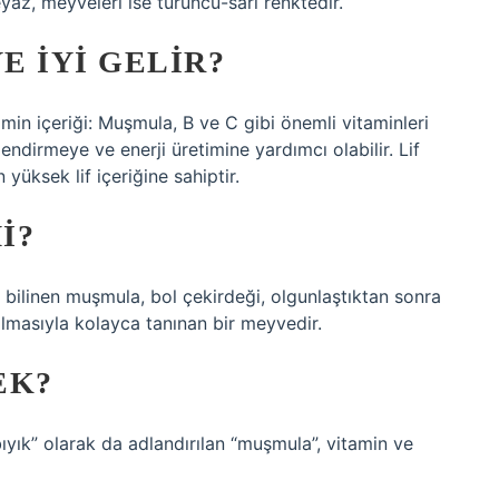
az, meyveleri ise turuncu-sarı renktedir.
E IYI GELIR?
amin içeriği: Muşmula, B ve C gibi önemli vitaminleri
lendirmeye ve enerji üretimine yardımcı olabilir. Lif
yüksek lif içeriğine sahiptir.
I?
e bilinen muşmula, bol çekirdeği, olgunlaştıktan sonra
lmasıyla kolayca tanınan bir meyvedir.
EK?
bıyık” olarak da adlandırılan “muşmula”, vitamin ve