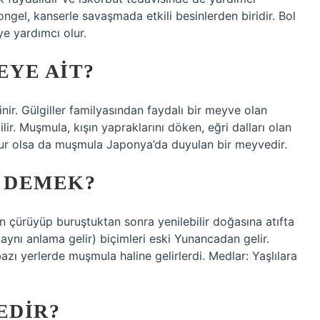
 tongel, kanserle savaşmada etkili besinlerden biridir. Bol
eye yardımcı olur.
YE AIT?
ir. Gülgiller familyasından faydalı bir meyve olan
ir. Muşmula, kışın yapraklarını döken, eğri dalları olan
hur olsa da muşmula Japonya’da duyulan bir meyvedir.
 DEMEK?
 çürüyüp buruştuktan sonra yenilebilir doğasına atıfta
ynı anlama gelir) biçimleri eski Yunancadan gelir.
bazı yerlerde muşmula haline gelirlerdi. Medlar: Yaşlılara
EDIR?