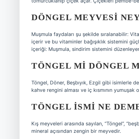
tomurcuklanıp çiçek açar. Çiçekleri pembe-bey
DÖNGEL MEYVESI NEY
Muşmula faydaları şu şekilde sıralanabilir: Vit
içerir ve bu vitaminler bağışıklık sistemini güç
içeriği: Muşmula, sindirim sistemini düzenleyen 
TÖNGEL MI DÖNGEL M
Töngel, Döner, Beşbıyık, Ezgil gibi isimlerle d
kahve rengini alması ve iç kısmının yumuşak o
TÖNGEL ISMI NE DEM
Kış meyveleri arasında sayılan, “Töngel”, “beş
mineral açısından zengin bir meyvedir.