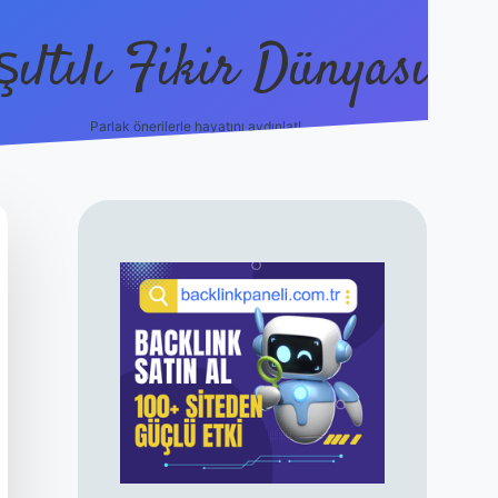
şıltılı Fikir Dünyası
Parlak önerilerle hayatını aydınlat!
ilbet canlı maç izle
SIDEBAR