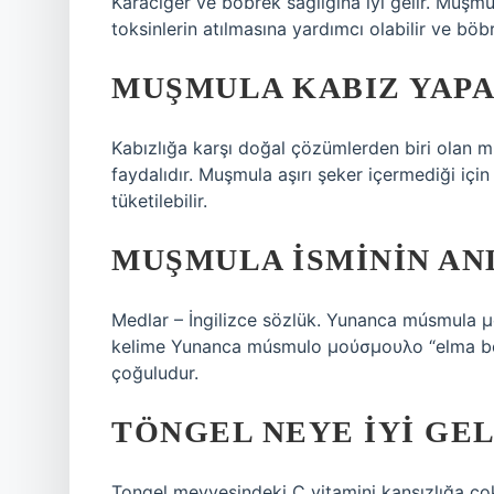
Karaciğer ve böbrek sağlığına iyi gelir. Muşmu
toksinlerin atılmasına yardımcı olabilir ve bö
MUŞMULA KABIZ YAPA
Kabızlığa karşı doğal çözümlerden biri olan m
faydalıdır. Muşmula aşırı şeker içermediği için
tüketilebilir.
MUŞMULA ISMININ AN
Medlar – İngilizce sözlük. Yunanca músmula μ
kelime Yunanca músmulo μούσμουλο “elma ben
çoğuludur.
TÖNGEL NEYE IYI GEL
Tongel meyvesindeki C vitamini kansızlığa çok