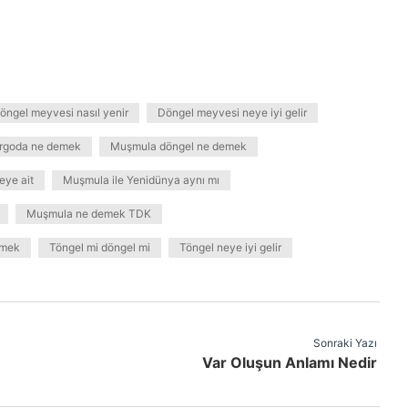
öngel meyvesi nasıl yenir
Döngel meyvesi neye iyi gelir
rgoda ne demek
Muşmula döngel ne demek
eye ait
Muşmula ile Yenidünya aynı mı
Muşmula ne demek TDK
emek
Töngel mi döngel mi
Töngel neye iyi gelir
Sonraki Yazı
Var Oluşun Anlamı Nedir