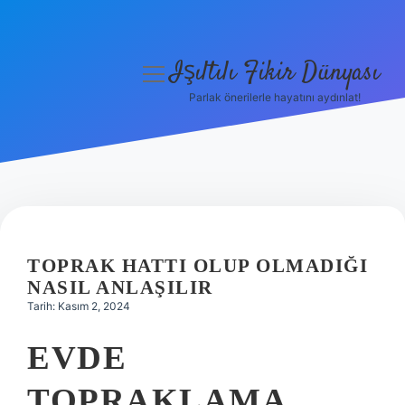
Işıltılı Fikir Dünyası
menüyü
aç
Parlak önerilerle hayatını aydınlat!
Gizlilik Politikası
Hakkımızda
Yasal Uyarı
TOPRAK HATTI OLUP OLMADIĞI
NASIL ANLAŞILIR
Tarih: Kasım 2, 2024
EVDE
TOPRAKLAMA