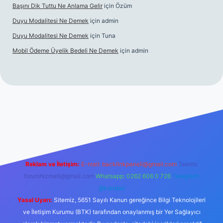
Başını Dik Tuttu Ne Anlama Gelir
için
Özüm
Duyu Modalitesi Ne Demek
için
admin
Duyu Modalitesi Ne Demek
için
Tuna
Mobil Ödeme Üyelik Bedeli Ne Demek
için
admin
 maç izle
Reklam ve İletişim:
E-mail:
backlinkpaneli@gmail.com
Teams:
forumhizmeti@gmail.com
Whatsapp: 0262 606 0 726
Telegram:
@karabul
Yasal Uyarı:
Sitemiz, 5651 Sayılı Kanun gereğince Bilgi Teknolojileri
ve İletişim Kurumu (BTK) tarafından onaylanmış bir Yer Sağlayıcı