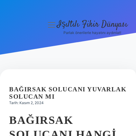
Işıltılı Fikir Dünyası
menüyü
aç
Parlak önerilerle hayatını aydınlat!
Gizlilik Politikası
Hakkımızda
Yasal Uyarı
BAĞIRSAK SOLUCANI YUVARLAK
SOLUCAN MI
Tarih: Kasım 2, 2024
BAĞIRSAK
SOLUCANI HANGI