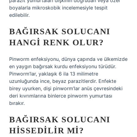
parazit yumurtaları dışkının doğrudan veya özel
boyalarla mikroskobik incelemesiyle tespit
edilebilir.
BAĞIRSAK SOLUCANI
HANGI RENK OLUR?
Pinworm enfeksiyonu, dünya çapında ve ülkemizde
en yaygın bağırsak kurdu enfeksiyonu türüdür.
Pinworm’lar, yaklaşık 6 ila 13 milimetre
uzunluğunda ince, beyaz parazitlerdir. Enfekte
birey uyurken, dişi pinworm’lar anüs çevresindeki
deri kıvrımlarına binlerce pinworm yumurtası
bırakır.
BAĞIRSAK SOLUCANI
HISSEDILIR MI?