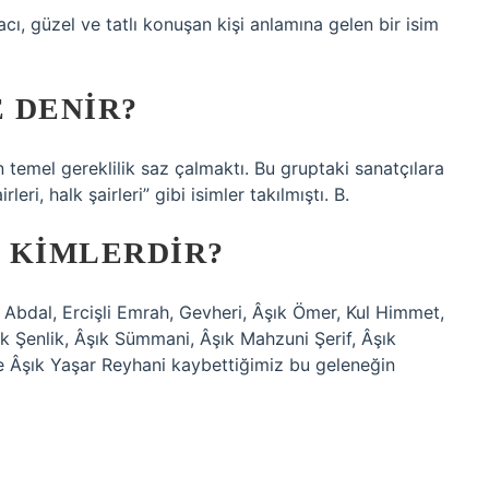
acı, güzel ve tatlı konuşan kişi anlamına gelen bir isim
 DENIR?
n temel gereklilik saz çalmaktı. Bu gruptaki sanatçılara
leri, halk şairleri” gibi isimler takılmıştı. B.
 KIMLERDIR?
 Abdal, Ercişli Emrah, Gevheri, Âşık Ömer, Kul Himmet,
şık Şenlik, Âşık Sümmani, Âşık Mahzuni Şerif, Âşık
e Âşık Yaşar Reyhani kaybettiğimiz bu geleneğin