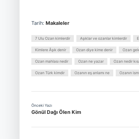
Tarih:
Makaleler
7 Ulu Ozan kimlerdir
Aşıklar ve ozanlar kimlerdir
E
Kimlere Âşık denir
Ozan diye kime denir
Ozan gel
Ozan mahlası nedir
Ozan ne yazar
Ozan nedir kıs
Ozan Türk kimdir
Ozanın eş anlamı ne
Ozanın ismi
Önceki Yazı
Gönül Dağı Ölen Kim