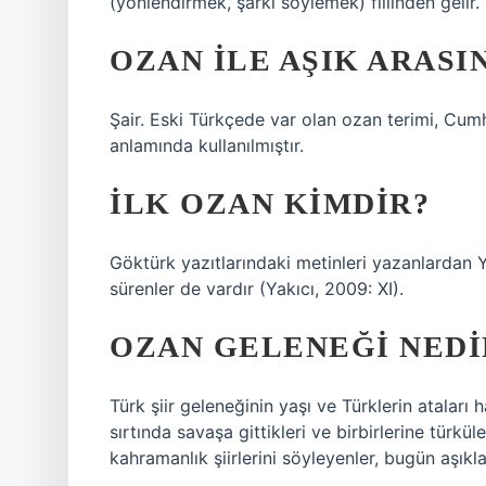
(yönlendirmek, şarkı söylemek) fiilinden gelir.
OZAN ILE AŞIK ARASI
Şair. Eski Türkçede var olan ozan terimi, Cum
anlamında kullanılmıştır.
İLK OZAN KIMDIR?
Göktürk yazıtlarındaki metinleri yazanlardan Yoll
sürenler de vardır (Yakıcı, 2009: XI).
OZAN GELENEĞI NEDI
Türk şiir geleneğinin yaşı ve Türklerin ataları 
sırtında savaşa gittikleri ve birbirlerine türküle
kahramanlık şiirlerini söyleyenler, bugün aşıkl