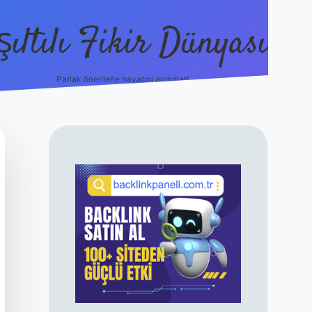
şıltılı Fikir Dünyası
Parlak önerilerle hayatını aydınlat!
ilbet canlı maç izle
SIDEBAR