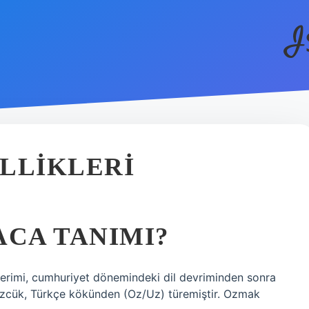
I
LLIKLERI
ACA TANIMI?
terimi, cumhuriyet dönemindeki dil devriminden sonra
 Sözcük, Türkçe kökünden (Oz/Uz) türemiştir. Ozmak