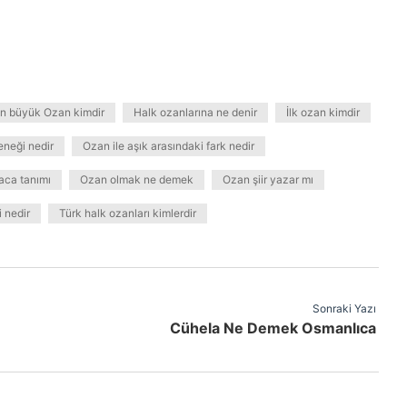
n büyük Ozan kimdir
Halk ozanlarına ne denir
İlk ozan kimdir
eneği nedir
Ozan ile aşık arasındaki fark nedir
aca tanımı
Ozan olmak ne demek
Ozan şiir yazar mı
 nedir
Türk halk ozanları kimlerdir
Sonraki Yazı
Cühela Ne Demek Osmanlıca