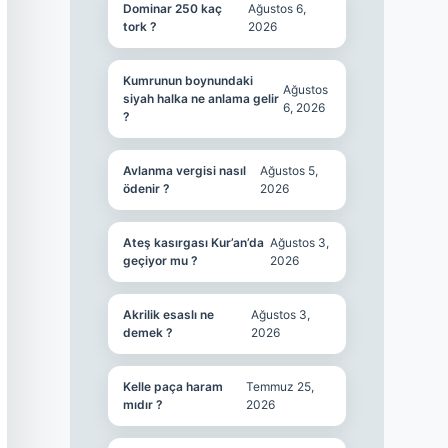
Dominar 250 kaç
Ağustos 6,
tork ?
2026
Kumrunun boynundaki
Ağustos
siyah halka ne anlama gelir
6, 2026
?
Avlanma vergisi nasıl
Ağustos 5,
ödenir ?
2026
Ateş kasırgası Kur’an’da
Ağustos 3,
geçiyor mu ?
2026
Akrilik esaslı ne
Ağustos 3,
demek ?
2026
Kelle paça haram
Temmuz 25,
mıdır ?
2026