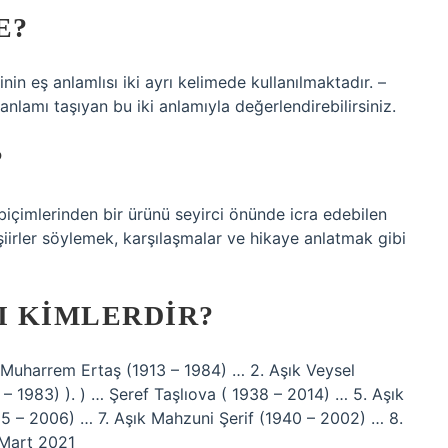
E?
nin eş anlamlısı iki ayrı kelimede kullanılmaktadır. –
 anlamı taşıyan bu iki anlamıyla değerlendirebilirsiniz.
?
 biçimlerinden bir ürünü seyirci önünde icra edebilen
iirler söylemek, karşılaşmalar ve hikaye anlatmak gibi
I KIMLERDIR?
r… Muharrem Ertaş (1913 – 1984) … 2. Aşık Veysel
– 1983) ). ) … Şeref Taşlıova ( 1938 – 2014) … 5. Aşık
5 – 2006) … 7. Aşık Mahzuni Şerif (1940 – 2002) … 8.
 Mart 2021