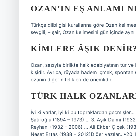
OZAN’IN EŞ ANLAMI N
Türkçe dilbilgisi kurallarına göre Ozan kelimesi
sevgili, – şair, Ozan kelimesini gün içinde aynı
KIMLERE ÂŞIK DENIR
Ozan, sazıyla birlikte halk edebiyatının tür ve
kişidir. Ayrıca, rüyada badem içmek, spontan ş
ozanın diğer nitelikleri de önemlidir.
TÜRK HALK OZANLAR
İyi ki varlar, iyi ki bu topraklardan geçmişle
Şatıroğlu (1894 – 1973) … 3. Aşık Daimi (1932 
Reyhani (1932 – 2006) … Ali Ekber Çiçek (193
Neşet Ertaş (1938 – 2012)Diğer yazılar…•20.