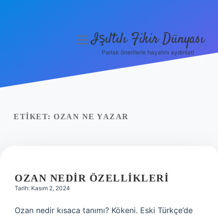
Işıltılı Fikir Dünyası
menüyü
aç
Parlak önerilerle hayatını aydınlat!
Gizlilik Politikası
Hakkımızda
Yasal Uyarı
ETIKET:
OZAN NE YAZAR
OZAN NEDIR ÖZELLIKLERI
Tarih: Kasım 2, 2024
Ozan nedir kısaca tanımı? Kökeni. Eski Türkçe’de