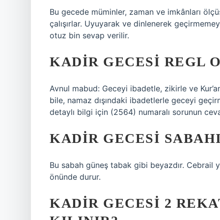
Bu gecede müminler, zaman ve imkânları ölçüs
çalışırlar. Uyuyarak ve dinlenerek geçirmemeye 
otuz bin sevap verilir.
KADIR GECESI REGL 
Avnul mabud: Geceyi ibadetle, zikirle ve Kur
bile, namaz dışındaki ibadetlerle geceyi geçi
detaylı bilgi için (2564) numaralı sorunun cev
KADIR GECESI SABAH
Bu sabah güneş tabak gibi beyazdır. Cebrail 
önünde durur.
KADIR GECESI 2 REK