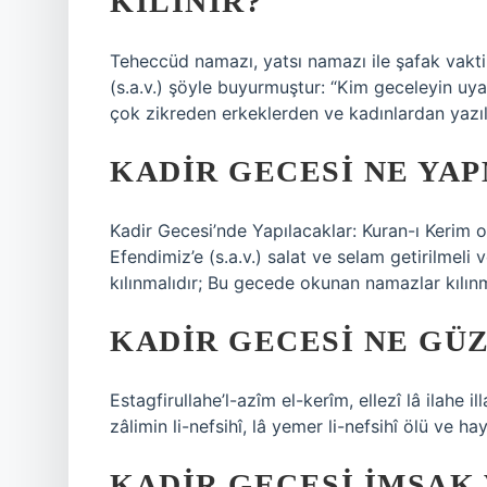
KILINIR?
Teheccüd namazı, yatsı namazı ile şafak vakt
(s.a.v.) şöyle buyurmuştur: “Kim geceleyin uyanı
çok zikreden erkeklerden ve kadınlardan yazılı
KADIR GECESI NE YA
Kadir Gecesi’nde Yapılacaklar: Kuran-ı Kerim 
Efendimiz’e (s.a.v.) salat ve selam getirilmeli
kılınmalıdır; Bu gecede okunan namazlar kılınm
KADIR GECESI NE GÜZ
Estagfirullahe’l-azîm el-kerîm, ellezî lâ ilahe 
zâlimin li-nefsihî, lâ yemer li-nefsihî ölü ve h
KADIR GECESI IMSAK