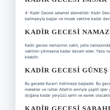
4- Kadir Gecesi selamet alametidir: Kadir Geces
batmasıyla başlar ve imsak vaktine kadar de
KADIR GECESI NAMAZI
Kadir gecesi namazının vakti, yatsı namazınd
vaktinin çıkmasına kadar devam eder. Yatsı n
kılabilir.
KADIR GECESI GÜNEŞ
Bu gecede Kuran’ı indirmeye başladık. Bu gece
melekler ve ruhlar Allah’ın emriyle çeşitli iş
doğana kadar yeryüzü serin ve esnek olacaktı
KADIR GECESI SABAH