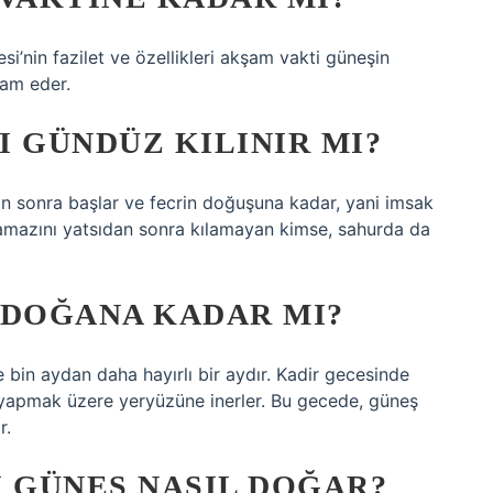
i’nin fazilet ve özellikleri akşam vakti güneşin
vam eder.
 GÜNDÜZ KILINIR MI?
an sonra başlar ve fecrin doğuşuna kadar, yani imsak
amazını yatsıdan sonra kılamayan kimse, sahurda da
 DOĞANA KADAR MI?
 bin aydan daha hayırlı bir aydır. Kadir gecesinde
ler yapmak üzere yeryüzüne inerler. Bu gecede, güneş
r.
I GÜNEŞ NASIL DOĞAR?