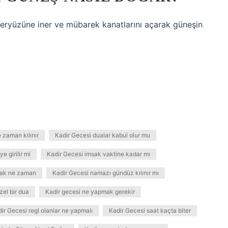
yeryüzüne iner ve mübarek kanatlarını açarak güneşin
 zaman kılınır
Kadir Gecesi dualar kabul olur mu
ye girilir mi
Kadir Gecesi imsak vaktine kadar mı
arak ne zaman
Kadir Gecesi namazı gündüz kılınır mı
zel bir dua
Kadir gecesi ne yapmak gerekir
ir Gecesi regl olanlar ne yapmalı
Kadir Gecesi saat kaçta biter