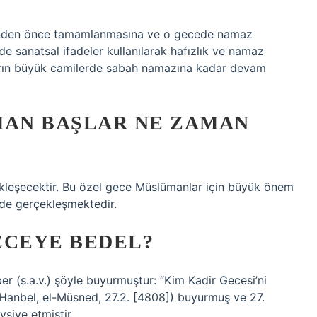
i’nden önce tamamlanmasına ve o gecede namaz
de sanatsal ifadeler kullanılarak hafızlık ve namaz
ların büyük camilerde sabah namazına kadar devam
MAN BAŞLAR NE ZAMAN
leşecektir. Bu özel gece Müslümanlar için büyük önem
de gerçekleşmektedir.
ECEYE BEDEL?
 (s.a.v.) şöyle buyurmuştur: “Kim Kadir Gecesi’ni
 Hanbel, el-Müsned, 27.2. [4808]) buyurmuş ve 27.
vsiye etmiştir.