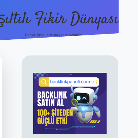
şıltılı Fikir Dünyası
Parlak önerilerle hayatını aydınlat!
ilbet canlı maç izle
SIDEBAR