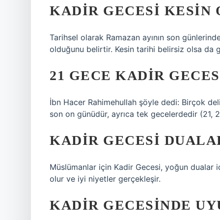
KADIR GECESI KESIN
Tarihsel olarak Ramazan ayının son günlerinde
olduğunu belirtir. Kesin tarihi belirsiz olsa da
21 GECE KADIR GECES
İbn Hacer Rahimehullah şöyle dedi: Birçok deli
son on günüdür, ayrıca tek gecelerdedir (21, 2
KADIR GECESI DUALA
Müslümanlar için Kadir Gecesi, yoğun dualar iç
olur ve iyi niyetler gerçekleşir.
KADIR GECESINDE UY