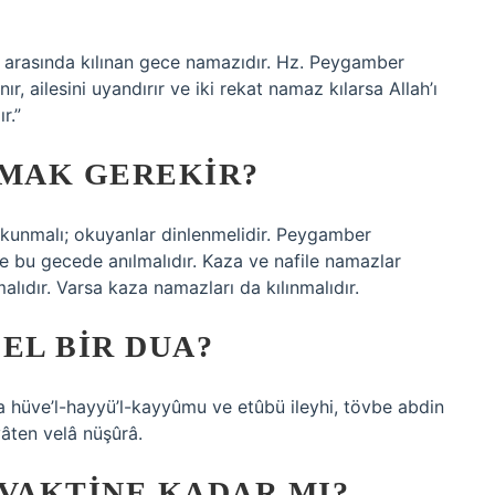
i arasında kılınan gece namazıdır. Hz. Peygamber
r, ailesini uyandırır ve iki rekat namaz kılarsa Allah’ı
r.”
PMAK GEREKIR?
okunmalı; okuyanlar dinlenmelidir. Peygamber
 ve bu gecede anılmalıdır. Kaza ve nafile namazlar
alıdır. Varsa kaza namazları da kılınmalıdır.
EL BIR DUA?
illa hüve’l-hayyü’l-kayyûmu ve etûbü ileyhi, tövbe abdin
ayâten velâ nüşûrâ.
 VAKTINE KADAR MI?