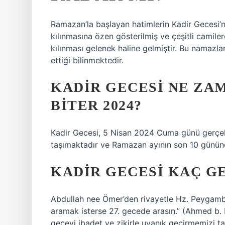
Ramazan’la başlayan hatimlerin Kadir Geces
kılınmasına özen gösterilmiş ve çeşitli camiler
kılınması gelenek haline gelmiştir. Bu namaz
ettiği bilinmektedir.
KADIR GECESI NE ZA
BITER 2024?
Kadir Gecesi, 5 Nisan 2024 Cuma günü gerçek
taşımaktadır ve Ramazan ayının son 10 günün
KADIR GECESI KAÇ G
Abdullah nee Ömer’den rivayetle Hz. Peygamber
aramak isterse 27. gecede arasın.” (Ahmed b.
geceyi ibadet ve zikirle uyanık geçirmemizi ta