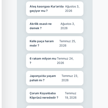
Ateş kasırgası Kur’an’da
Ağustos 3,
geçiyor mu ?
2026
Akrilik esaslı ne
Ağustos 3,
demek ?
2026
Kelle paça haram
Temmuz 25,
mıdır ?
2026
6 rakam milyon mu
Temmuz 24,
?
2026
Japonya’da yaşam
Temmuz 23,
pahalı mı ?
2026
Çorum Koyunbaba
Temmuz
Köprüsü nerededir ?
19, 2026