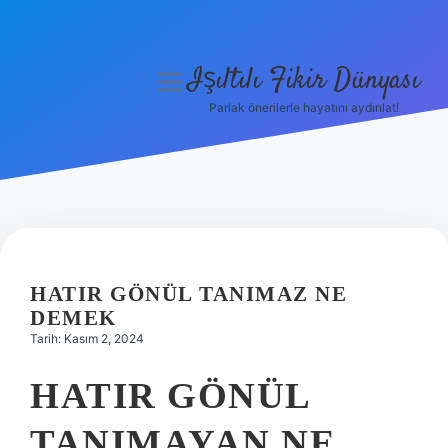
Işıltılı Fikir Dünyası
menüyü
aç
Parlak önerilerle hayatını aydınlat!
Gizlilik Politikası
Hakkımızda
Yasal Uyarı
HATIR GÖNÜL TANIMAZ NE
DEMEK
Tarih: Kasım 2, 2024
HATIR GÖNÜL
TANIMAYAN NE