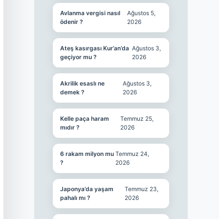
Avlanma vergisi nasıl
Ağustos 5,
ödenir ?
2026
Ateş kasırgası Kur’an’da
Ağustos 3,
geçiyor mu ?
2026
Akrilik esaslı ne
Ağustos 3,
demek ?
2026
Kelle paça haram
Temmuz 25,
mıdır ?
2026
6 rakam milyon mu
Temmuz 24,
?
2026
Japonya’da yaşam
Temmuz 23,
pahalı mı ?
2026