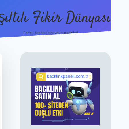
şıltılı Fikir Dünyası
Parlak önerilerle hayatını aydınlat!
ilbet canlı maç izle
SIDEBAR