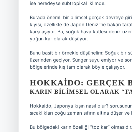
ise neredeyse subtropikal iklimde.
Burada önemli bir bilimsel gerçek devreye giriy
kıyısı, özellikle de Japon Denizi’ne bakan taraf
karşılaşıyor. Bu, soğuk hava kütlesi deniz üz
yoğun kar olarak düşüyor.
Bunu basit bir örnekle düşünelim: Soğuk bir s
üzerinden geçiyor. Sünger suyu emiyor ve sonr
bölgelerinde kış tam olarak böyle çalışıyor.
HOKKAIDO: GERÇEK B
KARIN BILIMSEL OLARAK “F
Hokkaido, Japonya kışın nasıl olur? sorusunun 
sıcaklıkları çoğu zaman sıfırın altına düşer ve k
Bu bölgedeki karın özelliği “toz kar” olmasıdır