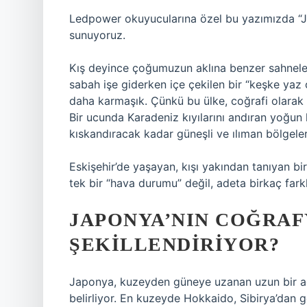
Ledpower okuyucularına özel bu yazımızda “Jap
sunuyoruz.
Kış deyince çoğumuzun aklına benzer sahneler 
sabah işe giderken içe çekilen bir “keşke yaz 
daha karmaşık. Çünkü bu ülke, coğrafi olarak
Bir ucunda Karadeniz kıyılarını andıran yoğun k
kıskandıracak kadar güneşli ve ılıman bölgeler
Eskişehir’de yaşayan, kışı yakından tanıyan bir
tek bir “hava durumu” değil, adeta birkaç farkl
JAPONYA’NIN COĞRAFY
ŞEKILLENDIRIYOR?
Japonya, kuzeyden güneye uzanan uzun bir ada 
belirliyor. En kuzeyde Hokkaido, Sibirya’dan