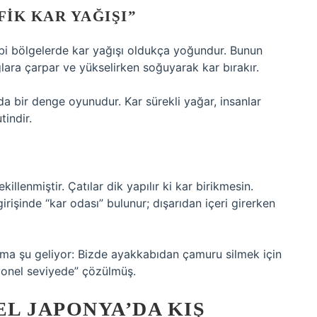
IK KAR YAĞIŞI”
gibi bölgelerde kar yağışı oldukça yoğundur. Bunun
ğlara çarpar ve yükselirken soğuyarak kar bırakır.
da bir denge oyunudur. Kar sürekli yağar, insanlar
tindir.
illenmiştir. Çatılar dik yapılır ki kar birikmesin.
irişinde “kar odası” bulunur; dışarıdan içeri girerken
ıma şu geliyor: Bizde ayakkabıdan çamuru silmek için
yonel seviyede” çözülmüş.
L JAPONYA’DA KIŞ