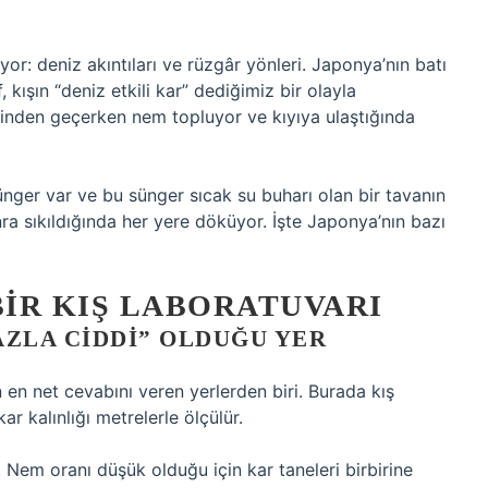
or: deniz akıntıları ve rüzgâr yönleri. Japonya’nın batı
, kışın “deniz etkili kar” dediğimiz bir olayla
erinden geçerken nem topluyor ve kıyıya ulaştığında
ünger var ve bu sünger sıcak su buharı olan bir tavanın
a sıkıldığında her yere döküyor. İşte Japonya’nın bazı
IR KIŞ LABORATUVARI
AZLA CIDDI” OLDUĞU YER
en net cevabını veren yerlerden biri. Burada kış
ar kalınlığı metrelerle ölçülür.
. Nem oranı düşük olduğu için kar taneleri birbirine