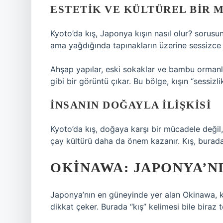
ESTETIK VE KÜLTÜREL BIR 
Kyoto’da kış, Japonya kışın nasıl olur? sorusu
ama yağdığında tapınakların üzerine sessizce 
Ahşap yapılar, eski sokaklar ve bambu ormanl
gibi bir görüntü çıkar. Bu bölge, kışın “sessizlik
İNSANIN DOĞAYLA ILIŞKISI
Kyoto’da kış, doğaya karşı bir mücadele değil
çay kültürü daha da önem kazanır. Kış, burad
OKINAWA: JAPONYA’N
Japonya’nın en güneyinde yer alan Okinawa, kı
dikkat çeker. Burada “kış” kelimesi bile biraz te