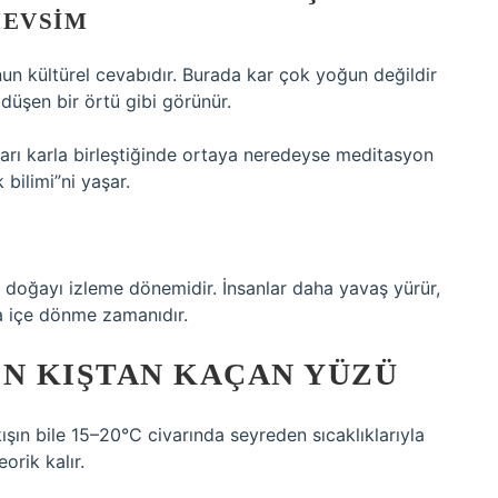
MEVSIM
nun kültürel cevabıdır. Burada kar çok yoğun değildir
düşen bir örtü gibi görünür.
arı karla birleştiğinde ortaya neredeyse meditasyon
 bilimi”ni yaşar.
, doğayı izleme dönemidir. İnsanlar daha yavaş yürür,
a içe dönme zamanıdır.
IN KIŞTAN KAÇAN YÜZÜ
şın bile 15–20°C civarında seyreden sıcaklıklarıyla
orik kalır.