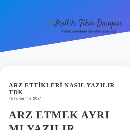
Işıltılı Fikir Dünyası
menüyü
aç
Parlak önerilerle hayatını aydınlat!
Gizlilik Politikası
Hakkımızda
Yasal Uyarı
ARZ ETTIKLERI NASIL YAZILIR
TDK
Tarih: Kasım 2, 2024
ARZ ETMEK AYRI
MI YAZILIR