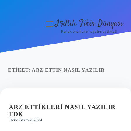
Işıltılı Fikir Dünyası
menüyü
aç
Parlak önerilerle hayatını aydınlat!
Gizlilik Politikası
Hakkımızda
Yasal Uyarı
ETIKET:
ARZ ETTIN NASIL YAZILIR
ARZ ETTIKLERI NASIL YAZILIR
TDK
Tarih: Kasım 2, 2024