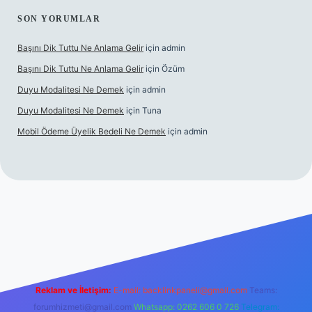
SON YORUMLAR
Başını Dik Tuttu Ne Anlama Gelir
için
admin
Başını Dik Tuttu Ne Anlama Gelir
için
Özüm
Duyu Modalitesi Ne Demek
için
admin
Duyu Modalitesi Ne Demek
için
Tuna
Mobil Ödeme Üyelik Bedeli Ne Demek
için
admin
canlı maç izle
Reklam ve İletişim:
E-mail:
backlinkpaneli@gmail.com
Teams:
forumhizmeti@gmail.com
Whatsapp: 0262 606 0 726
Telegram: