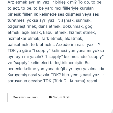
Arz etmek ayrı mı yazılır birleşik mi? To do, to be,
to act, to be, to be yardımcı fiilleriyle kurulan
birleşik fiiller, ilk kelimede ses düşmesi veya ses
türetmesi yoksa ayrı yazılır: aşmak, sunmak,
özgürleştirmek, dans etmek, dokunmak, göç
etmek, açıklamak, kabul etmek, hizmet etmek,
hizmetkar olmak, fark etmek, aldatmak,
bahsetmek, terk etmek… Arzederim nasıl yazılır?
TDK’ya göre “I supply” kelimesi yan yana mı yoksa
ayrı ayrı mı yazılır? “I supply” kelimesinde “supply”
ve “supply” kelimeleri birleştirilmemiştir. Bu
nedenle kelime yan yana değil ayrı ayrı yazılmalıdır.
Kuruyemiş nasıl yazılır TDK? Kuruyemiş nasıl yazılır
sorusunun cevabı: TDK (Türk Dil Kurumu) resmi…
Arz
Devamını okuyun
Yorum Bırak
Ettikleri
Nasıl
Yazılır