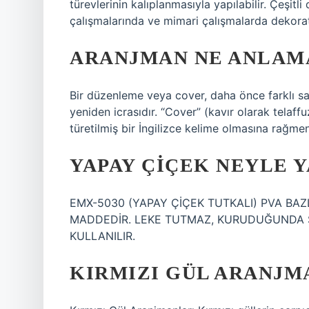
türevlerinin kalıplanmasıyla yapılabilir. Çeşit
çalışmalarında ve mimari çalışmalarda dekoratif
ARANJMAN NE ANLAM
Bir düzenleme veya cover, daha önce farklı san
yeniden icrasıdır. “Cover” (kavır olarak telaffu
türetilmiş bir İngilizce kelime olmasına rağmen
YAPAY ÇIÇEK NEYLE Y
EMX-5030 (YAPAY ÇİÇEK TUTKALI) PVA BAZ
MADDEDİR. LEKE TUTMAZ, KURUDUĞUNDA SU
KULLANILIR.
KIRMIZI GÜL ARANJM