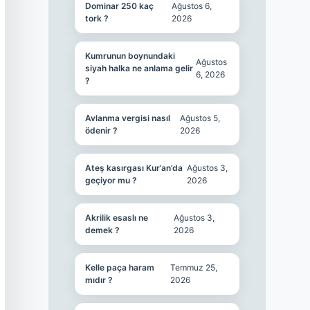
Dominar 250 kaç
Ağustos 6,
tork ?
2026
Kumrunun boynundaki
Ağustos
siyah halka ne anlama gelir
6, 2026
?
Avlanma vergisi nasıl
Ağustos 5,
ödenir ?
2026
Ateş kasırgası Kur’an’da
Ağustos 3,
geçiyor mu ?
2026
Akrilik esaslı ne
Ağustos 3,
demek ?
2026
Kelle paça haram
Temmuz 25,
mıdır ?
2026