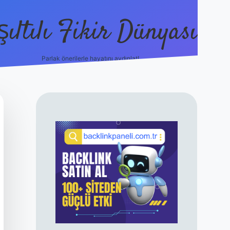
şıltılı Fikir Dünyası
Parlak önerilerle hayatını aydınlat!
ilbet canlı maç izle
SIDEBAR