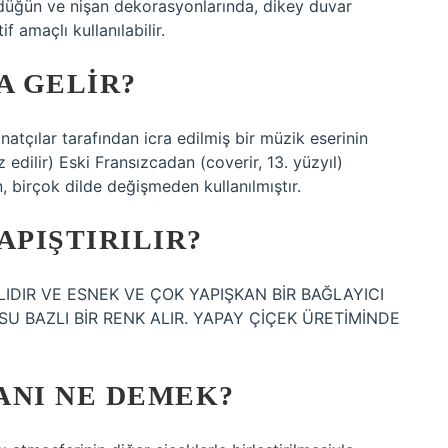
li düğün ve nişan dekorasyonlarında, dikey duvar
 amaçlı kullanılabilir.
A GELIR?
atçılar tarafından icra edilmiş bir müzik eserinin
z edilir) Eski Fransızcadan (coverir, 13. yüzyıl)
, birçok dilde değişmeden kullanılmıştır.
APIŞTIRILIR?
LIDIR VE ESNEK VE ÇOK YAPIŞKAN BİR BAĞLAYICI
 BAZLI BİR RENK ALIR. YAPAY ÇİÇEK ÜRETİMİNDE
ANI NE DEMEK?