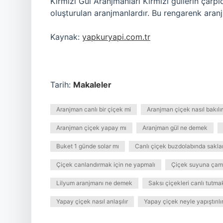
Kırmızı Gül Aranjmanları Kırmızı güllerin çarpıc
oluşturulan aranjmanlardır. Bu rengarenk aranj
Kaynak:
yapkuryapi.com.tr
Tarih:
Makaleler
Aranjman canlı bir çiçek mi
Aranjman çiçek nasıl bakılır
Aranjman çiçek yapay mı
Aranjman gül ne demek
Buket 1 günde solar mı
Canlı çiçek buzdolabında saklan
Çiçek canlandırmak için ne yapmalı
Çiçek suyuna çama
Lilyum aranjmanı ne demek
Saksı çiçekleri canlı tutma
Yapay çiçek nasıl anlaşılır
Yapay çiçek neyle yapıştırılı