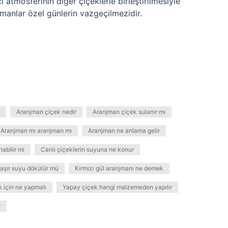
ı atmosferinin diğer çiçeklerle birleştirilmesiyle
manlar özel günlerin vazgeçilmezidir.
Aranjman çiçek nedir
Aranjman çiçek sulanır mı
Aranjman mı aranjman mı
Aranjman ne anlama gelir
abilir mi
Canlı çiçeklerin suyuna ne konur
şır suyu dökülür mü
Kırmızı gül aranjmanı ne demek
k için ne yapmalı
Yapay çiçek hangi malzemeden yapılır
r