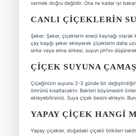
vermek doğru değildir. Ona ne kadar iyi bakar
CANLI ÇIÇEKLERIN S
Şeker: Şeker, çiçeklerin enerji kaynağı olarak k
çay kaşığı şeker ekleyerek çiçeklerin daha uzun
sirke veya elma sirkesi, suyun pH’ını düşürere
ÇIÇEK SUYUNA ÇAMAŞ
Çiçeğinizin suyunu 2-3 günde bir değiştirdiğin
ömrünü kısaltacaktır. Bakteri büyümesini önle
ekleyebilirsiniz. Suya çiçek besini ekleyin. Bun
YAPAY ÇIÇEK HANGI 
Yapay çiçekler, doğadaki çiçekli bitkileri takli