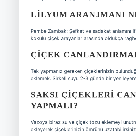
LILYUM ARANJMANI N
Pembe Zambak: Şefkat ve sadakat anlamını ifa
kokulu çiçek arayanlar arasında oldukça rağbet
ÇIÇEK CANLANDIRMAK
Tek yapmanız gereken çiçeklerinizin bulunduğu 
eklemek. Sirkeli suyu 2-3 günde bir yenileyere
SAKSI ÇIÇEKLERI CAN
YAPMALI?
Vazoya biraz su ve çiçek tozu eklemeyi unutma
ekleyerek çiçeklerinizin ömrünü uzatabilirsiniz