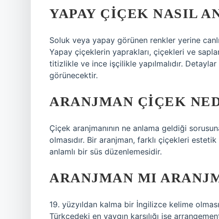
YAPAY ÇIÇEK NASIL A
Soluk veya yapay görünen renkler yerine canlı v
Yapay çiçeklerin yaprakları, çiçekleri ve sapla
titizlikle ve ince işçilikle yapılmalıdır. Detay
görünecektir.
ARANJMAN ÇIÇEK NED
Çiçek aranjmanının ne anlama geldiği sorusuna
olmasıdır. Bir aranjman, farklı çiçekleri estet
anlamlı bir süs düzenlemesidir.
ARANJMAN MI ARANJ
19. yüzyıldan kalma bir İngilizce kelime olma
Türkçedeki en yaygın karşılığı ise arrangement’