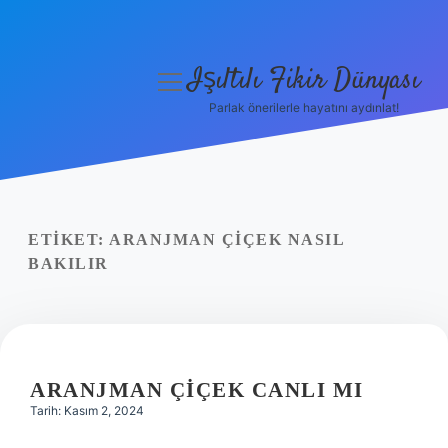
Işıltılı Fikir Dünyası
menüyü
aç
Parlak önerilerle hayatını aydınlat!
Gizlilik Politikası
Hakkımızda
Yasal Uyarı
ETIKET:
ARANJMAN ÇIÇEK NASIL
BAKILIR
ARANJMAN ÇIÇEK CANLI MI
Tarih: Kasım 2, 2024