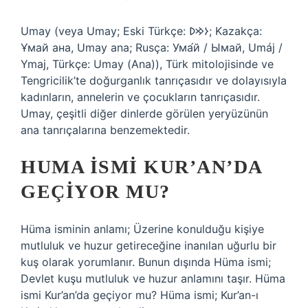
Umay (veya Umay; Eski Türkçe: 𐰆𐰢𐰖; Kazakça:
Ұмай aна, Umay ana; Rusça: Ума́й / Ымай, Umáj /
Ymaj, Türkçe: Umay (Ana)), Türk mitolojisinde ve
Tengricilik’te doğurganlık tanrıçasıdır ve dolayısıyla
kadınların, annelerin ve çocukların tanrıçasıdır.
Umay, çeşitli diğer dinlerde görülen yeryüzünün
ana tanrıçalarına benzemektedir.
HUMA ISMI KUR’AN’DA
GEÇIYOR MU?
Hüma isminin anlamı; Üzerine konulduğu kişiye
mutluluk ve huzur getireceğine inanılan uğurlu bir
kuş olarak yorumlanır. Bunun dışında Hüma ismi;
Devlet kuşu mutluluk ve huzur anlamını taşır. Hüma
ismi Kur’an’da geçiyor mu? Hüma ismi; Kur’an-ı