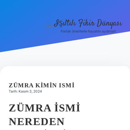
Işıltılı Fikir Dünyası
menüyü
aç
Parlak önerilerle hayatını aydınlat!
Gizlilik Politikası
Hakkımızda
Yasal Uyarı
ZÜMRA KIMIN ISMI
Tarih: Kasım 3, 2024
ZÜMRA ISMI
NEREDEN