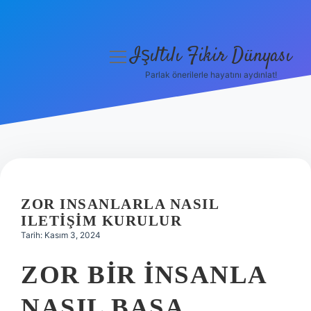
Işıltılı Fikir Dünyası
menüyü
aç
Parlak önerilerle hayatını aydınlat!
Gizlilik Politikası
Hakkımızda
Yasal Uyarı
ZOR INSANLARLA NASIL
ILETIŞIM KURULUR
Tarih: Kasım 3, 2024
ZOR BIR INSANLA
NASIL BAŞA