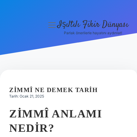
Işıltılı Fikir Dünyası
menüyü
aç
Parlak önerilerle hayatını aydınlat!
Gizlilik Politikası
Hakkımızda
Yasal Uyarı
ZIMMÎ NE DEMEK TARIH
Tarih: Ocak 21, 2025
ZIMMÎ ANLAMI
NEDIR?