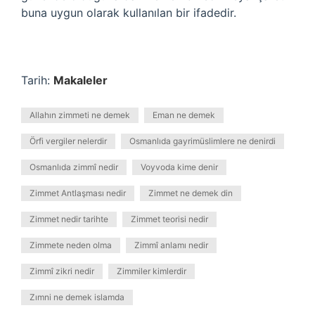
buna uygun olarak kullanılan bir ifadedir.
Tarih:
Makaleler
Allahın zimmeti ne demek
Eman ne demek
Örfi vergiler nelerdir
Osmanlıda gayrimüslimlere ne denirdi
Osmanlıda zimmî nedir
Voyvoda kime denir
Zimmet Antlaşması nedir
Zimmet ne demek din
Zimmet nedir tarihte
Zimmet teorisi nedir
Zimmete neden olma
Zimmî anlamı nedir
Zimmî zikri nedir
Zimmiler kimlerdir
Zımni ne demek islamda