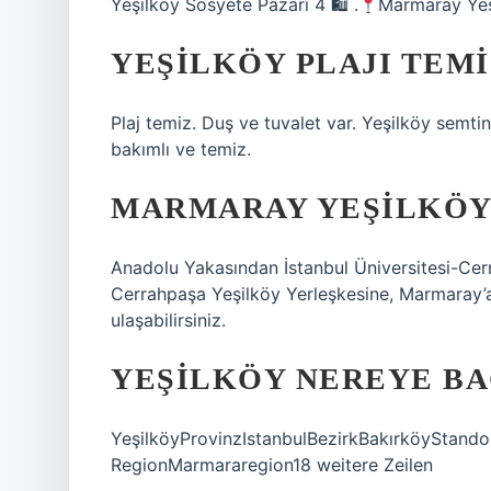
Yeşilköy Sosyete Pazarı 4 🛍 .
Marmaray Yeş
YEŞILKÖY PLAJI TEMI
Plaj temiz. Duş ve tuvalet var. Yeşilköy semtin
bakımlı ve temiz.
MARMARAY YEŞILKÖY’
Anadolu Yakasından İstanbul Üniversitesi-Cerr
Cerrahpaşa Yeşilköy Yerleşkesine, Marmaray’
ulaşabilirsiniz.
YEŞILKÖY NEREYE BA
YeşilköyProvinzIstanbulBezirkBakırköyStando
RegionMarmararegion18 weitere Zeilen