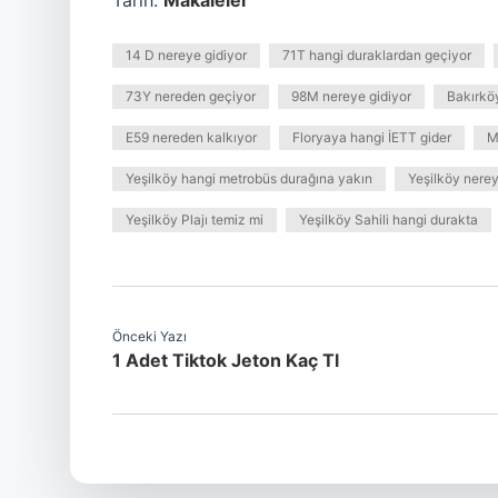
Tarih:
Makaleler
14 D nereye gidiyor
71T hangi duraklardan geçiyor
73Y nereden geçiyor
98M nereye gidiyor
Bakırkö
E59 nereden kalkıyor
Floryaya hangi İETT gider
M
Yeşilköy hangi metrobüs durağına yakın
Yeşilköy nerey
Yeşilköy Plajı temiz mi
Yeşilköy Sahili hangi durakta
Önceki Yazı
1 Adet Tiktok Jeton Kaç Tl