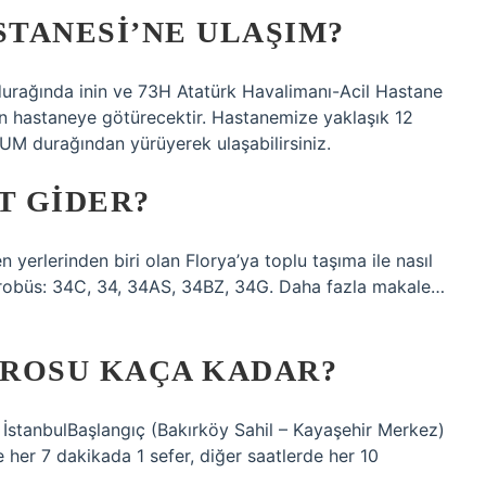
TANESI’NE ULAŞIM?
durağında inin ve 73H Atatürk Havalimanı-Acil Hastane
n hastaneye götürecektir. Hastanemize yaklaşık 12
 durağından yürüyerek ulaşabilirsiniz.
T GIDER?
yerlerinden biri olan Florya’ya toplu taşıma ile nasıl
etrobüs: 34C, 34, 34AS, 34BZ, 34G. Daha fazla makale…
TROSU KAÇA KADAR?
stanbulBaşlangıç ​​(Bakırköy Sahil – Kayaşehir Merkez)
 her 7 dakikada 1 sefer, diğer saatlerde her 10