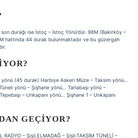
?
, son durağı ise İstoç – İstoç Yönü’dür. 98M (Bakirköy –
 98M hattında 44 durak bulunmaktadır ve bu güzergah
ır.
IYOR?
öy yönü (45 durak) Harbiye Askeri Müze – Taksim yönü…
Tüneli yönü – Şişhane yönü… Tarlabaşı yönü –
Tepebaşı – Unkapanı yönü… Şişhane 1 – Unkapanı
DAN GEÇIYOR?
L RADYO – Şişli.ELMADAĞ – Şişli.TAKSİM TÜNELİ –