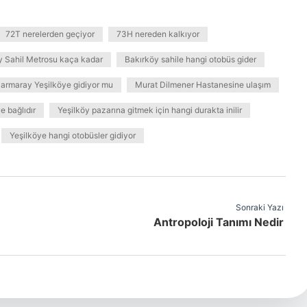
72T nerelerden geçiyor
73H nereden kalkıyor
y Sahil Metrosu kaça kadar
Bakırköy sahile hangi otobüs gider
armaray Yeşilköye gidiyor mu
Murat Dilmener Hastanesine ulaşım
e bağlıdır
Yeşilköy pazarına gitmek için hangi durakta inilir
Yeşilköye hangi otobüsler gidiyor
Sonraki Yazı
Antropoloji Tanımı Nedir