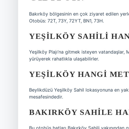
Bakırköy bölgesinin en çok ziyaret edilen yerler
Otobüs: 72T, 73Y, 72YT, BN1, 73H.
YEŞILKÖY SAHILI HA
Yeşilköy Plajı’na gitmek isteyen vatandaşlar,
yürüyerek rahatlıkla ulaşabilirler.
YEŞILKÖY HANGI MET
Beylikdüzü Yeşilköy Sahil lokasyonuna en yak
mesafesindedir.
BAKIRKÖY SAHILE HA
Bu otobüs hatları Bakırköy Sahili yakınından