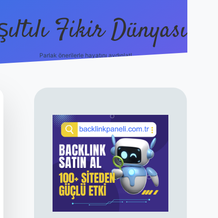
şıltılı Fikir Dünyası
Parlak önerilerle hayatını aydınlat!
ilbet canlı maç izle
SIDEBAR