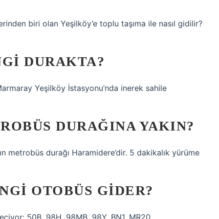
inden biri olan Yeşilköy’e toplu taşıma ile nasıl gidilir?
NGI DURAKTA?
 Marmaray Yeşilköy İstasyonu’nda inerek sahile
ROBÜS DURAĞINA YAKIN?
ın metrobüs durağı Haramidere’dir. 5 dakikalık yürüme
NGI OTOBÜS GIDER?
 geçiyor: 50B, 98H, 98MB, 98Y, BN1, MR20.