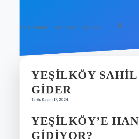
Gizlilik Politikası
Hakkımızda
Yasal Uyarı
YEŞILKÖY SAHIL
GIDER
Tarih: Kasım 17, 2024
YEŞILKÖY’E HA
GIDIYOR?