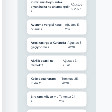
Kumrunun boynundaki
Ağustos
siyah halka ne anlama gelir
6, 2026
?
Avlanma vergisi nasıl
Ağustos 5,
ödenir ?
2026
Ateş kasırgası Kur’an’da
Ağustos 3,
geçiyor mu ?
2026
Akrilik esaslı ne
Ağustos 3,
demek ?
2026
Kelle paça haram
Temmuz 25,
mıdır ?
2026
6 rakam milyon mu
Temmuz 24,
?
2026