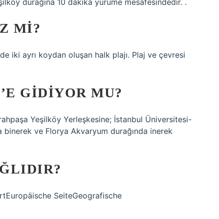
ilköy durağına 10 dakika yürüme mesafesindedir. .
Z MI?
de iki ayrı koydan oluşan halk plajı. Plaj ve çevresi
E GIDIYOR MU?
ahpaşa Yeşilköy Yerleşkesine; İstanbul Üniversitesi-
a binerek ve Florya Akvaryum durağında inerek
ĞLIDIR?
rtEuropäische SeiteGeografische