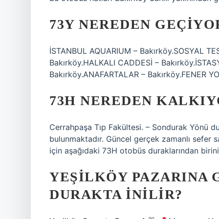
73Y NEREDEN GEÇIYO
İSTANBUL AQUARIUM – Bakırköy.SOSYAL TES
Bakırköy.HALKALI CADDESİ – Bakırköy.İSTA
Bakırköy.ANAFARTALAR – Bakırköy.FENER YOL
73H NEREDEN KALKIY
Cerrahpaşa Tıp Fakültesi. – Sondurak Yönü d
bulunmaktadır. Güncel gerçek zamanlı sefer s
için aşağıdaki 73H otobüs duraklarından birini
YEŞILKÖY PAZARINA 
DURAKTA INILIR?