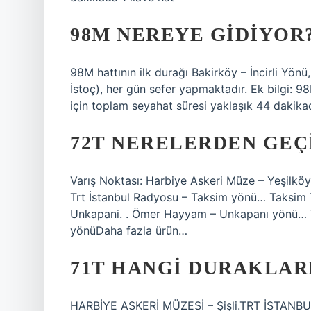
98M NEREYE GIDIYOR
98M hattının ilk durağı Bakirköy – İncirli Yönü
İstoç), her gün sefer yapmaktadır. Ek bilgi:
için toplam seyahat süresi yaklaşık 44 dakikad
72T NERELERDEN GEÇ
Varış Noktası: Harbiye Askeri Müze – Yeşilk
Trt İstanbul Radyosu – Taksim yönü… Taksim 
Unkapani. . Ömer Hayyam – Unkapanı yönü… 
yönüDaha fazla ürün…
71T HANGI DURAKLAR
HARBİYE ASKERİ MÜZESİ – Şişli.TRT İSTANBU