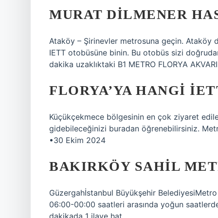
MURAT DILMENER HAS
Ataköy – Şirinevler metrosuna geçin. Ataköy 
IETT otobüsüne binin. Bu otobüs sizi doğruda
dakika uzaklıktaki B1 METRO FLORYA AKVARIUM
FLORYA’YA HANGI İET
Küçükçekmece bölgesinin en çok ziyaret edilen 
gidebileceğinizi buradan öğrenebilirsiniz. M
•30 Ekim 2024
BAKIRKÖY SAHIL ME
Güzergahİstanbul Büyükşehir BelediyesiMetro İ
06:00-00:00 saatleri arasında yoğun saatlerde
dakikada 1 ilave hat