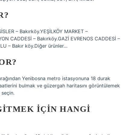
R?
İSLER – Bakırköy.YEŞİLKÖY MARKET –
SYON CADDESİ – Bakırköy.GAZİ EVRENOS CADDESİ –
U – Bakır köy.Diğer ürünler…
OR?
urağından Yenibosna metro istasyonuna 18 durak
aatlerini bulmak ve güzergah haritasını görüntülemek
 seçin.
GITMEK IÇIN HANGI