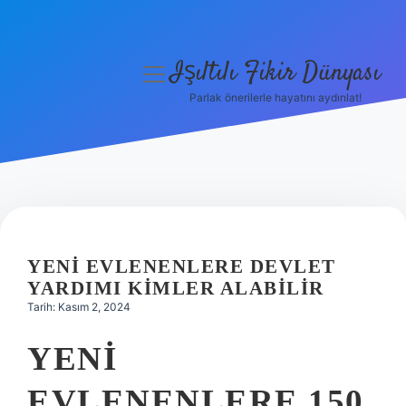
Işıltılı Fikir Dünyası
menüyü
aç
Parlak önerilerle hayatını aydınlat!
Gizlilik Politikası
Hakkımızda
Yasal Uyarı
YENI EVLENENLERE DEVLET
YARDIMI KIMLER ALABILIR
Tarih: Kasım 2, 2024
YENI
EVLENENLERE 150