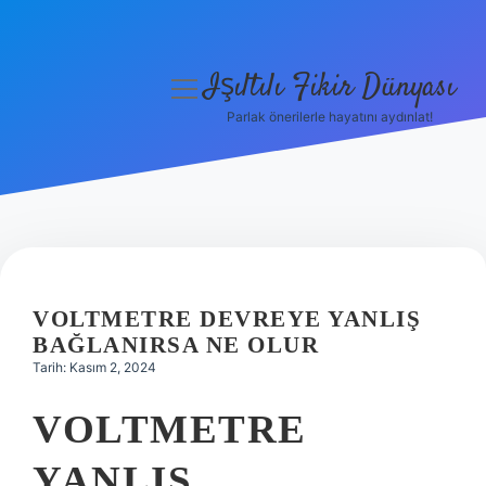
Işıltılı Fikir Dünyası
menüyü
aç
Parlak önerilerle hayatını aydınlat!
Gizlilik Politikası
Hakkımızda
Yasal Uyarı
VOLTMETRE DEVREYE YANLIŞ
BAĞLANIRSA NE OLUR
Tarih: Kasım 2, 2024
VOLTMETRE
YANLIŞ