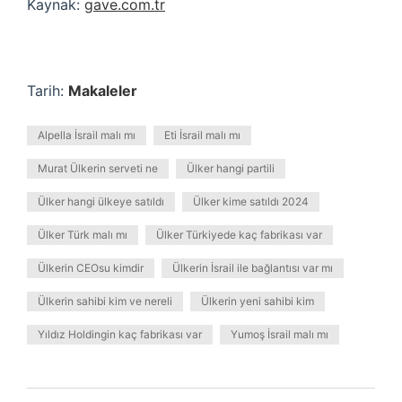
Kaynak:
gave.com.tr
Tarih:
Makaleler
Alpella İsrail malı mı
Eti İsrail malı mı
Murat Ülkerin serveti ne
Ülker hangi partili
Ülker hangi ülkeye satıldı
Ülker kime satıldı 2024
Ülker Türk malı mı
Ülker Türkiyede kaç fabrikası var
Ülkerin CEOsu kimdir
Ülkerin İsrail ile bağlantısı var mı
Ülkerin sahibi kim ve nereli
Ülkerin yeni sahibi kim
Yıldız Holdingin kaç fabrikası var
Yumoş İsrail malı mı