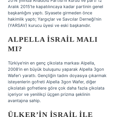
2014 yılında Anadolu Partisi’ni kurdu ve parti 12
Aralık 2015’te kapatılıncaya kadar partinin genel
başkanlığını yaptı. Siyasete girmeden önce
hakimlik yaptı; Yargıçlar ve Savcılar Derneği’nin
(YARSAV) kurucu üyesi ve eski başkanıdır.
ALPELLA İSRAIL MALI
MI?
Türkiye’nin en genç çikolata markası Alpella,
2008’in en büyük buluşunu yaparak Alpella 3gon
Wafer’ı yarattı. Gençliğin tadını doyasıya çıkarmak
isteyenlerin gofreti Alpella 3gon Wafer, diğer
çikolatalı gofretlere göre çok daha fazla çikolata
içeriyor ve yenilikçi üçgen prizma şeklinin
avantajına sahip.
ÜLKER’IN İSRAIL ILE