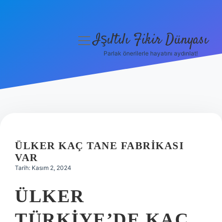
Işıltılı Fikir Dünyası
menüyü
aç
Parlak önerilerle hayatını aydınlat!
Gizlilik Politikası
Hakkımızda
Yasal Uyarı
ÜLKER KAÇ TANE FABRIKASI
VAR
Tarih: Kasım 2, 2024
ÜLKER
TÜRKIYE’DE KAÇ