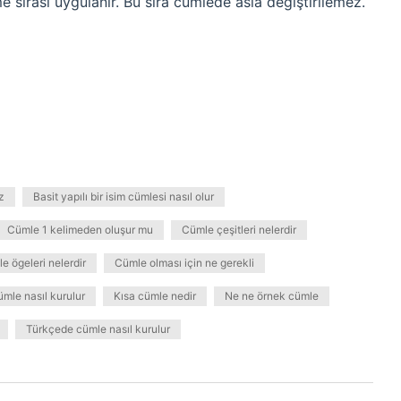
 sırası uygulanır. Bu sıra cümlede asla değiştirilemez.
z
Basit yapılı bir isim cümlesi nasıl olur
Cümle 1 kelimeden oluşur mu
Cümle çeşitleri nelerdir
e ögeleri nelerdir
Cümle olması için ne gerekli
ümle nasıl kurulur
Kısa cümle nedir
Ne ne örnek cümle
Türkçede cümle nasıl kurulur