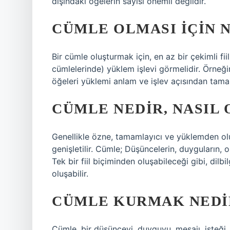
dışındaki öğelerin sayısı önemli değildir.
CÜMLE OLMASI IÇIN 
Bir cümle oluşturmak için, en az bir çekimli fiil
cümlelerinde) yüklem işlevi görmelidir. Örneği
öğeleri yüklemi anlam ve işlev açısından tama
CÜMLE NEDIR, NASIL
Genellikle özne, tamamlayıcı ve yüklemden oluş
genişletilir. Cümle; Düşüncelerin, duyguların, ol
Tek bir fiil biçiminden oluşabileceği gibi, dilb
oluşabilir.
CÜMLE KURMAK NEDI
Cümle, bir düşünceyi, duyguyu, mesajı, isteği,