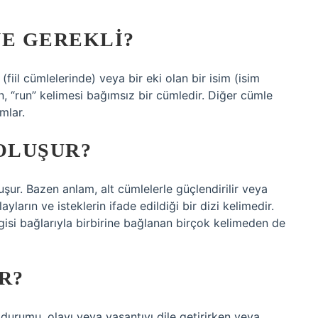
NE GEREKLI?
 (fiil cümlelerinde) veya bir eki olan bir isim (isim
n, “run” kelimesi bağımsız bir cümledir. Diğer cümle
mlar.
 OLUŞUR?
ur. Bazen anlam, alt cümlelerle güçlendirilir veya
ayların ve isteklerin ifade edildiği bir dizi kelimedir.
ilgisi bağlarıyla birbirine bağlanan birçok kelimeden de
R?
 durumu, olayı veya yaşantıyı dile getirirken veya