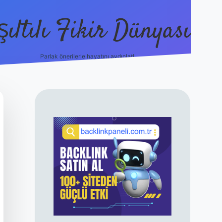
şıltılı Fikir Dünyası
Parlak önerilerle hayatını aydınlat!
ilbet canlı maç izle
SIDEBAR