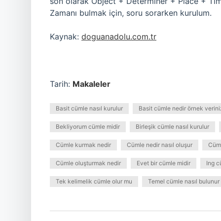
son olarak Object + Determiner + Place + Time
Zamanı bulmak için, soru sorarken kurulum.
Kaynak:
doguanadolu.com.tr
Tarih:
Makaleler
Basit cümle nasıl kurulur
Basit cümle nedir örnek verini
Bekliyorum cümle midir
Birleşik cümle nasıl kurulur
Cümle kurmak nedir
Cümle nedir nasıl oluşur
Cüml
Cümle oluşturmak nedir
Evet bir cümle midir
Ing c
Tek kelimelik cümle olur mu
Temel cümle nasıl bulunur