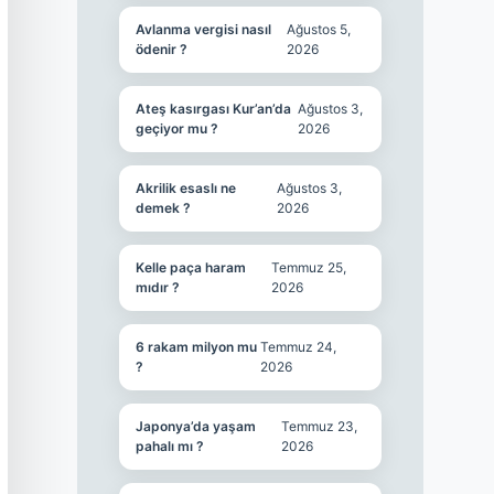
Avlanma vergisi nasıl
Ağustos 5,
ödenir ?
2026
Ateş kasırgası Kur’an’da
Ağustos 3,
geçiyor mu ?
2026
Akrilik esaslı ne
Ağustos 3,
demek ?
2026
Kelle paça haram
Temmuz 25,
mıdır ?
2026
6 rakam milyon mu
Temmuz 24,
?
2026
Japonya’da yaşam
Temmuz 23,
pahalı mı ?
2026