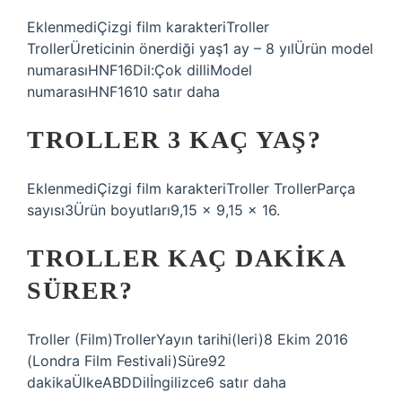
EklenmediÇizgi film karakteri‎Troller
TrollerÜreticinin önerdiği yaş‎1 ay – 8 yılÜrün model
numarası‎HNF16Dil:‎Çok dilliModel
numarası‎HNF1610 satır daha
TROLLER 3 KAÇ YAŞ?
EklenmediÇizgi film karakteri‎Troller TrollerParça
sayısı‎3Ürün boyutları‎9,15 x 9,15 x 16.
TROLLER KAÇ DAKIKA
SÜRER?
Troller (Film)TrollerYayın tarihi(leri)8 Ekim 2016
(Londra Film Festivali)Süre92
dakikaÜlkeABDDilİngilizce6 satır daha