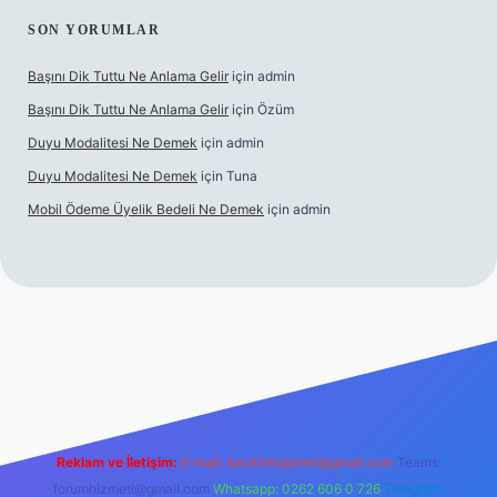
SON YORUMLAR
Başını Dik Tuttu Ne Anlama Gelir
için
admin
Başını Dik Tuttu Ne Anlama Gelir
için
Özüm
Duyu Modalitesi Ne Demek
için
admin
Duyu Modalitesi Ne Demek
için
Tuna
Mobil Ödeme Üyelik Bedeli Ne Demek
için
admin
izle
Reklam ve İletişim:
E-mail:
backlinkpaneli@gmail.com
Teams:
forumhizmeti@gmail.com
Whatsapp: 0262 606 0 726
Telegram: