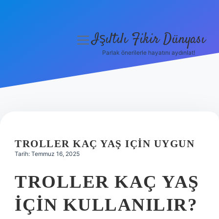
Işıltılı Fikir Dünyası
menüyü
aç
Parlak önerilerle hayatını aydınlat!
Gizlilik Politikası
Hakkımızda
Yasal Uyarı
TROLLER KAÇ YAŞ IÇIN UYGUN
Tarih: Temmuz 16, 2025
TROLLER KAÇ YAŞ
IÇIN KULLANILIR?