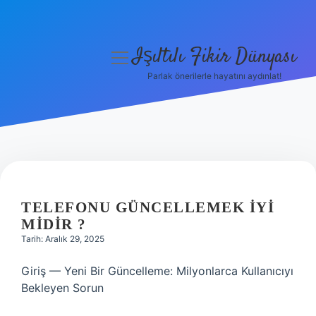
Işıltılı Fikir Dünyası
menüyü
aç
Parlak önerilerle hayatını aydınlat!
Gizlilik Politikası
Hakkımızda
Yasal Uyarı
TELEFONU GÜNCELLEMEK IYI
MIDIR ?
Tarih: Aralık 29, 2025
Giriş — Yeni Bir Güncelleme: Milyonlarca Kullanıcıyı
Bekleyen Sorun