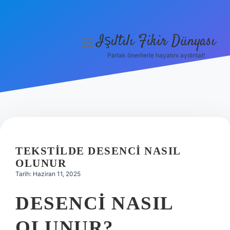
Işıltılı Fikir Dünyası
menüyü
aç
Parlak önerilerle hayatını aydınlat!
Gizlilik Politikası
Hakkımızda
Yasal Uyarı
TEKSTILDE DESENCI NASIL
OLUNUR
Tarih: Haziran 11, 2025
DESENCI NASIL
OLUNUR?