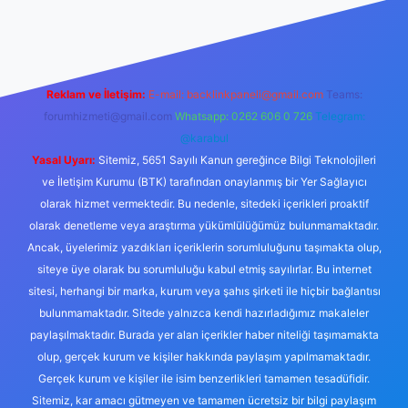
ı maç izle
Reklam ve İletişim:
E-mail:
backlinkpaneli@gmail.com
Teams:
forumhizmeti@gmail.com
Whatsapp: 0262 606 0 726
Telegram:
@karabul
Yasal Uyarı:
Sitemiz, 5651 Sayılı Kanun gereğince Bilgi Teknolojileri
ve İletişim Kurumu (BTK) tarafından onaylanmış bir Yer Sağlayıcı
olarak hizmet vermektedir. Bu nedenle, sitedeki içerikleri proaktif
olarak denetleme veya araştırma yükümlülüğümüz bulunmamaktadır.
Ancak, üyelerimiz yazdıkları içeriklerin sorumluluğunu taşımakta olup,
siteye üye olarak bu sorumluluğu kabul etmiş sayılırlar. Bu internet
sitesi, herhangi bir marka, kurum veya şahıs şirketi ile hiçbir bağlantısı
bulunmamaktadır. Sitede yalnızca kendi hazırladığımız makaleler
paylaşılmaktadır. Burada yer alan içerikler haber niteliği taşımamakta
olup, gerçek kurum ve kişiler hakkında paylaşım yapılmamaktadır.
Gerçek kurum ve kişiler ile isim benzerlikleri tamamen tesadüfidir.
Sitemiz, kar amacı gütmeyen ve tamamen ücretsiz bir bilgi paylaşım