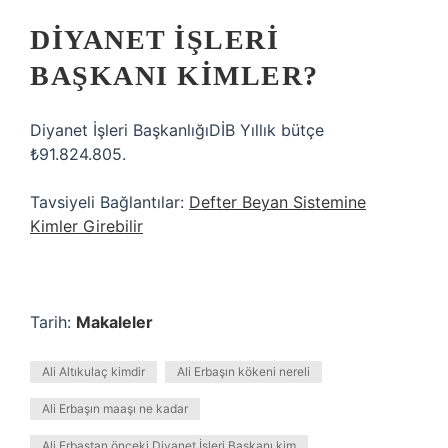
DIYANET İŞLERI
BAŞKANI KIMLER?
Diyanet İşleri BaşkanlığıDİB Yıllık bütçe
₺91.824.805.
Tavsiyeli Bağlantılar:
Defter Beyan Sistemine
Kimler Girebilir
Tarih:
Makaleler
Ali Altıkulaç kimdir
Ali Erbaşın kökeni nereli
Ali Erbaşın maaşı ne kadar
Ali Erbaştan önceki Diyanet İşleri Başkanı kim