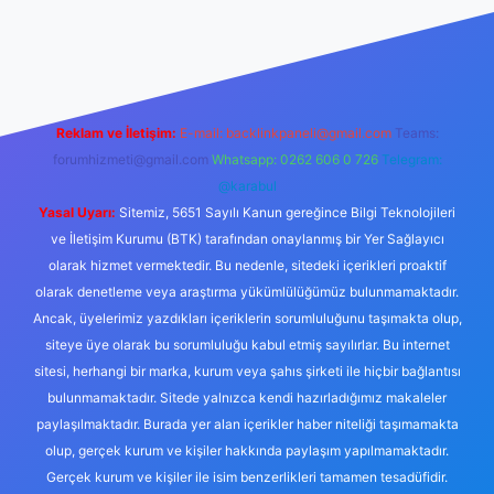
maç izle
Reklam ve İletişim:
E-mail:
backlinkpaneli@gmail.com
Teams:
forumhizmeti@gmail.com
Whatsapp: 0262 606 0 726
Telegram:
@karabul
Yasal Uyarı:
Sitemiz, 5651 Sayılı Kanun gereğince Bilgi Teknolojileri
ve İletişim Kurumu (BTK) tarafından onaylanmış bir Yer Sağlayıcı
olarak hizmet vermektedir. Bu nedenle, sitedeki içerikleri proaktif
olarak denetleme veya araştırma yükümlülüğümüz bulunmamaktadır.
Ancak, üyelerimiz yazdıkları içeriklerin sorumluluğunu taşımakta olup,
siteye üye olarak bu sorumluluğu kabul etmiş sayılırlar. Bu internet
sitesi, herhangi bir marka, kurum veya şahıs şirketi ile hiçbir bağlantısı
bulunmamaktadır. Sitede yalnızca kendi hazırladığımız makaleler
paylaşılmaktadır. Burada yer alan içerikler haber niteliği taşımamakta
olup, gerçek kurum ve kişiler hakkında paylaşım yapılmamaktadır.
Gerçek kurum ve kişiler ile isim benzerlikleri tamamen tesadüfidir.