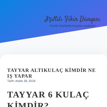
Işıltılı Fikir Dünyası
menüyü
aç
Parlak önerilerle hayatını aydınlat!
Gizlilik Politikası
Hakkımızda
Yasal Uyarı
TAYYAR ALTIKULAÇ KIMDIR NE
IŞ YAPAR
Tarih: Aralık 28, 2024
TAYYAR 6 KULAÇ
KIMDIR?