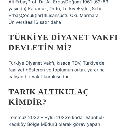
Ali ErbaşProf. Dr. Ali ErbaşDoğum 1961 (62-63
yaşında) Kabadüz, Ordu, TürkiyeEş(ler)Seher
ErbaşÇocuk(lar)4Lisansüstü OkulMarmara
Üniversitesi16 satır daha
TÜRKIYE DIYANET VAKFI
DEVLETIN MI?
Türkiye Diyanet Vakfı, kısaca TDV, Türkiye’de
faaliyet gösteren ve toplumun ortak yararına
çalışan bir vakıf kuruluşudur.
TARIK ALTIKULAÇ
KIMDIR?
Temmuz 2022 – Eylül 2023’e kadar İstanbul-
Kadıköy Bölge Müdürü olarak görev yapan