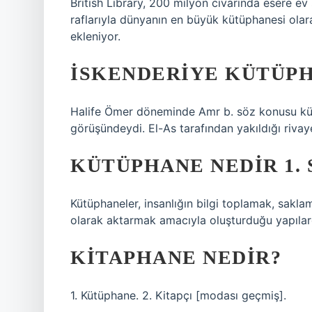
British Library, 200 milyon civarında esere e
raflarıyla dünyanın en büyük kütüphanesi olar
ekleniyor.
İSKENDERIYE KÜTÜPH
Halife Ömer döneminde Amr b. söz konusu kütü
görüşündeydi. El-As tarafından yakıldığı rivay
KÜTÜPHANE NEDIR 1. 
Kütüphaneler, insanlığın bilgi toplamak, sakl
olarak aktarmak amacıyla oluşturduğu yapılard
KITAPHANE NEDIR?
1. Kütüphane. 2. Kitapçı [modası geçmiş].