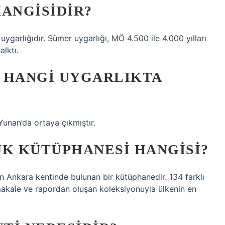
HANGISIDIR?
garlığıdır. Sümer uygarlığı, MÖ 4.500 ile 4.000 yılları
lktı.
I HANGI UYGARLIKTA
 Yunan’da ortaya çıkmıştır.
ÜK KÜTÜPHANESI HANGISI?
n Ankara kentinde bulunan bir kütüphanedir. 134 farklı
makale ve rapordan oluşan koleksiyonuyla ülkenin en