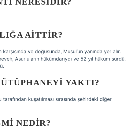
TI NERESIDIR?
LIĞA AITTIR?
n karşısında ve doğusunda, Musul’un yanında yer alır.
neveh, Asurluların hükümdarıydı ve 52 yıl hüküm sürdü.
ü.
ÜTÜPHANEYI YAKTI?
 tarafından kuşatılması sırasında şehirdeki diğer
SMI NEDIR?