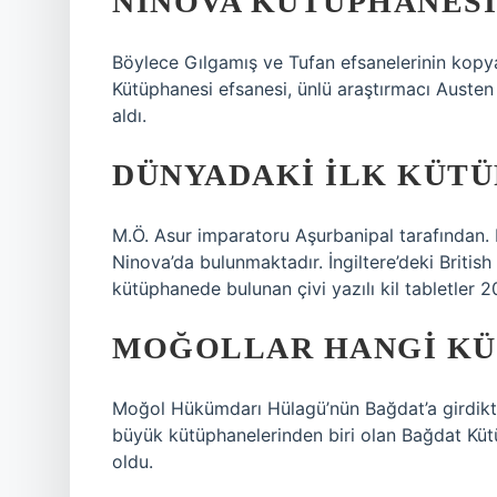
NINOVA KÜTÜPHANESI’
Böylece Gılgamış ve Tufan efsanelerinin kopyal
Kütüphanesi efsanesi, ünlü araştırmacı Austen 
aldı.
DÜNYADAKI ILK KÜT
M.Ö. Asur imparatoru Aşurbanipal tarafından. 
Ninova’da bulunmaktadır. İngiltere’deki Britis
kütüphanede bulunan çivi yazılı kil tabletler 2
MOĞOLLAR HANGI KÜ
Moğol Hükümdarı Hülagü’nün Bağdat’a girdikten
büyük kütüphanelerinden biri olan Bağdat Kütü
oldu.