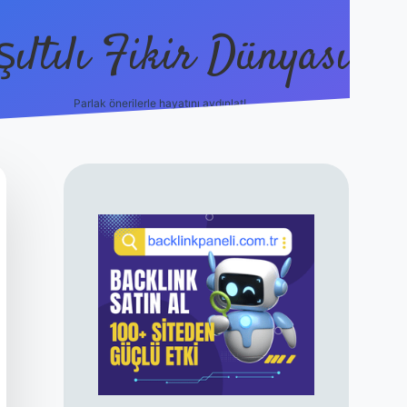
şıltılı Fikir Dünyası
Parlak önerilerle hayatını aydınlat!
ilbet canlı maç izle
SIDEBAR