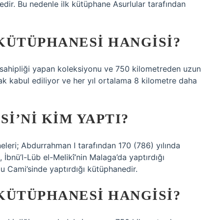
edir. Bu nedenle ilk kütüphane Asurlular tarafından
KÜTÜPHANESI HANGISI?
v sahipliği yapan koleksiyonu ve 750 kilometreden uzun
ak kabul ediliyor ve her yıl ortalama 8 kilometre daha
I’NI KIM YAPTI?
eri; Abdurrahman I tarafından 170 (786) yılında
 İbnü’l-Lüb el-Melikî’nin Malaga’da yaptırdığı
lu Cami’sinde yaptırdığı kütüphanedir.
KÜTÜPHANESI HANGISI?