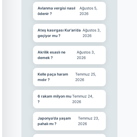
Avlanma vergisi nasıl
Ağustos 5,
ödenir ?
2026
Ateş kasırgası Kur’an’da
Ağustos 3,
geçiyor mu ?
2026
Akrilik esaslı ne
Ağustos 3,
demek ?
2026
Kelle paça haram
Temmuz 25,
mıdır ?
2026
6 rakam milyon mu
Temmuz 24,
?
2026
Japonya’da yaşam
Temmuz 23,
pahalı mı ?
2026