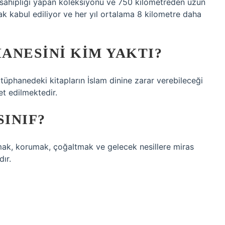
v sahipliği yapan koleksiyonu ve 750 kilometreden uzun
ak kabul ediliyor ve her yıl ortalama 8 kilometre daha
ANESINI KIM YAKTI?
phanedeki kitapların İslam dinine zarar verebileceği
et edilmektedir.
SINIF?
amak, korumak, çoğaltmak ve gelecek nesillere miras
ır.