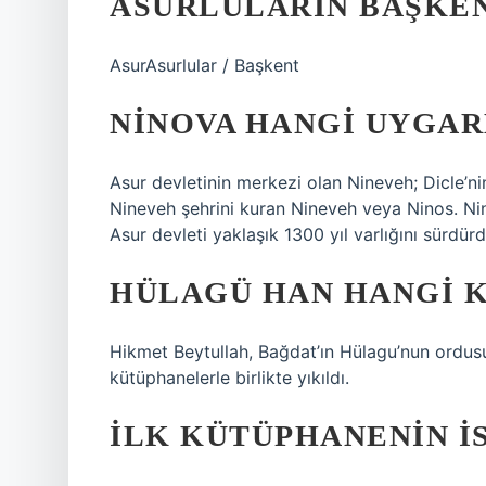
ASURLULARIN BAŞKEN
AsurAsurlular / Başkent
NINOVA HANGI UYGAR
Asur devletinin merkezi olan Nineveh; Dicle’ni
Nineveh şehrini kuran Nineveh veya Ninos. Ni
Asur devleti yaklaşık 1300 yıl varlığını sürdürd
HÜLAGÜ HAN HANGI K
Hikmet Beytullah, Bağdat’ın Hülagu’nun ordusu
kütüphanelerle birlikte yıkıldı.
İLK KÜTÜPHANENIN I