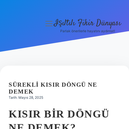
Işıltılı Fikir Dünyası
menüyü
aç
Parlak önerilerle hayatını aydınlat!
Gizlilik Politikası
Hakkımızda
Yasal Uyarı
SÜREKLI KISIR DÖNGÜ NE
DEMEK
Tarih: Mayıs 28, 2025
KISIR BIR DÖNGÜ
NE DEMEK?