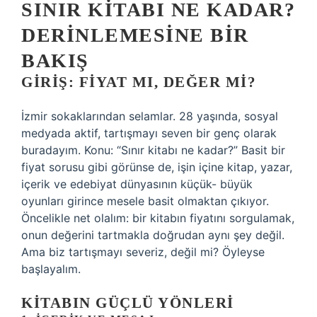
SINIR KITABI NE KADAR?
DERINLEMESINE BIR
BAKIŞ
GIRIŞ: FIYAT MI, DEĞER MI?
İzmir sokaklarından selamlar. 28 yaşında, sosyal
medyada aktif, tartışmayı seven bir genç olarak
buradayım. Konu: “Sınır kitabı ne kadar?” Basit bir
fiyat sorusu gibi görünse de, işin içine kitap, yazar,
içerik ve edebiyat dünyasının küçük- büyük
oyunları girince mesele basit olmaktan çıkıyor.
Öncelikle net olalım: bir kitabın fiyatını sorgulamak,
onun değerini tartmakla doğrudan aynı şey değil.
Ama biz tartışmayı severiz, değil mi? Öyleyse
başlayalım.
KITABIN GÜÇLÜ YÖNLERI