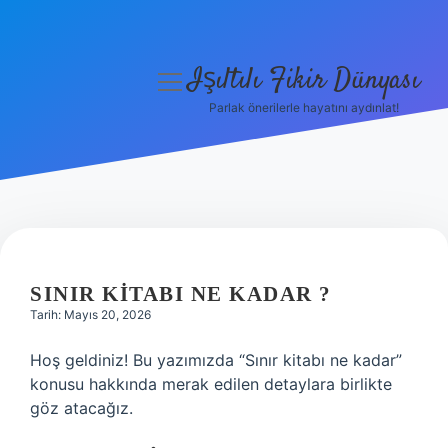
Işıltılı Fikir Dünyası
menüyü
aç
Parlak önerilerle hayatını aydınlat!
Gizlilik Politikası
Hakkımızda
Yasal Uyarı
SINIR KITABI NE KADAR ?
Tarih: Mayıs 20, 2026
Hoş geldiniz! Bu yazımızda “Sınır kitabı ne kadar”
konusu hakkında merak edilen detaylara birlikte
göz atacağız.