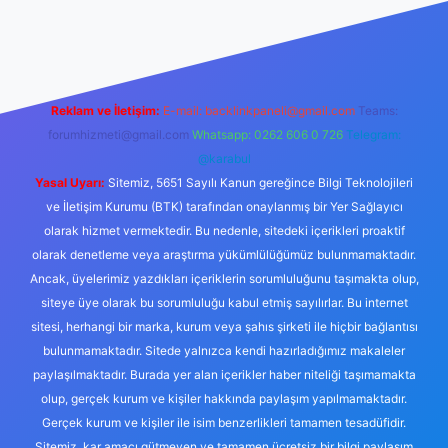
 izle
Reklam ve İletişim:
E-mail:
backlinkpaneli@gmail.com
Teams:
forumhizmeti@gmail.com
Whatsapp: 0262 606 0 726
Telegram:
@karabul
Yasal Uyarı:
Sitemiz, 5651 Sayılı Kanun gereğince Bilgi Teknolojileri
ve İletişim Kurumu (BTK) tarafından onaylanmış bir Yer Sağlayıcı
olarak hizmet vermektedir. Bu nedenle, sitedeki içerikleri proaktif
olarak denetleme veya araştırma yükümlülüğümüz bulunmamaktadır.
Ancak, üyelerimiz yazdıkları içeriklerin sorumluluğunu taşımakta olup,
siteye üye olarak bu sorumluluğu kabul etmiş sayılırlar. Bu internet
sitesi, herhangi bir marka, kurum veya şahıs şirketi ile hiçbir bağlantısı
bulunmamaktadır. Sitede yalnızca kendi hazırladığımız makaleler
paylaşılmaktadır. Burada yer alan içerikler haber niteliği taşımamakta
olup, gerçek kurum ve kişiler hakkında paylaşım yapılmamaktadır.
Gerçek kurum ve kişiler ile isim benzerlikleri tamamen tesadüfidir.
Sitemiz, kar amacı gütmeyen ve tamamen ücretsiz bir bilgi paylaşım