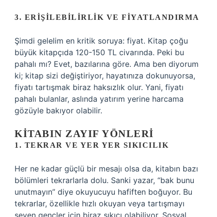
3. ERIŞILEBILIRLIK VE FIYATLANDIRMA
Şimdi gelelim en kritik soruya: fiyat. Kitap çoğu
büyük kitapçıda 120-150 TL civarında. Peki bu
pahalı mı? Evet, bazılarına göre. Ama ben diyorum
ki; kitap sizi değiştiriyor, hayatınıza dokunuyorsa,
fiyatı tartışmak biraz haksızlık olur. Yani, fiyatı
pahalı bulanlar, aslında yatırım yerine harcama
gözüyle bakıyor olabilir.
KITABIN ZAYIF YÖNLERI
1. TEKRAR VE YER YER SIKICILIK
Her ne kadar güçlü bir mesajı olsa da, kitabın bazı
bölümleri tekrarlarla dolu. Sanki yazar, “bak bunu
unutmayın” diye okuyucuyu hafiften boğuyor. Bu
tekrarlar, özellikle hızlı okuyan veya tartışmayı
seven gençler için biraz sıkıcı olabiliyor. Sosyal