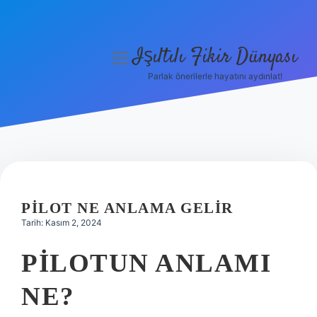
Işıltılı Fikir Dünyası
menüyü
aç
Parlak önerilerle hayatını aydınlat!
Gizlilik Politikası
Hakkımızda
Yasal Uyarı
PILOT NE ANLAMA GELIR
Tarih: Kasım 2, 2024
PILOTUN ANLAMI
NE?