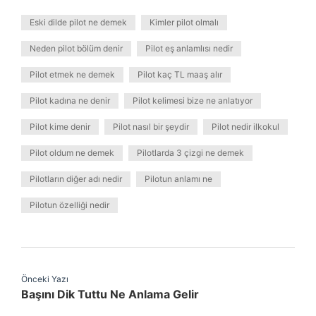
Eski dilde pilot ne demek
Kimler pilot olmalı
Neden pilot bölüm denir
Pilot eş anlamlısı nedir
Pilot etmek ne demek
Pilot kaç TL maaş alır
Pilot kadına ne denir
Pilot kelimesi bize ne anlatıyor
Pilot kime denir
Pilot nasıl bir şeydir
Pilot nedir ilkokul
Pilot oldum ne demek
Pilotlarda 3 çizgi ne demek
Pilotların diğer adı nedir
Pilotun anlamı ne
Pilotun özelliği nedir
Önceki Yazı
Başını Dik Tuttu Ne Anlama Gelir