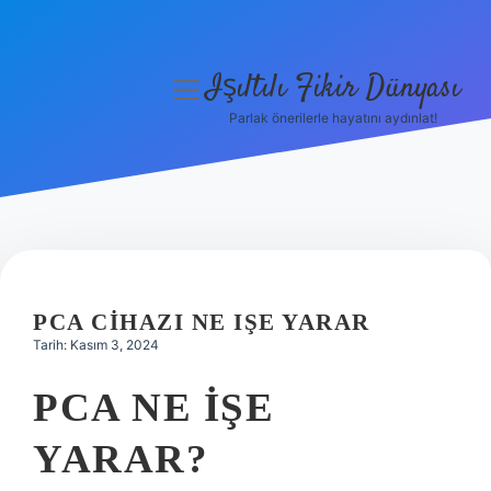
Işıltılı Fikir Dünyası
menüyü
aç
Parlak önerilerle hayatını aydınlat!
Gizlilik Politikası
Hakkımızda
Yasal Uyarı
PCA CIHAZI NE IŞE YARAR
Tarih: Kasım 3, 2024
PCA NE IŞE
YARAR?