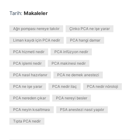
Tarih:
Makaleler
Ağrı pompası nereye takılır
Çinko PCA ne işe yarar
Liman kaydı için PCA nedir
PCA hangi damar
PCA hizmeti nedir
PCA infüzyon nedir
PCA işlemi nedir
PCA makinesi nedir
PCA nasıl hazırlanır
PCA ne demek anestezi
PCA ne işe yarar
PCA nedir ilaç
PCA nedir nöroloji
PCA nereden çıkar
PCA nereyi besler
PCA neyin kısaltması
PSA anestezi nasıl yapılır
Tıpta PCA nedir