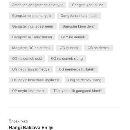
American gangster ne anlatıyor
Gangsta konusu ne
Gangsta ne anlama gelir
Gangsta rap tarzı nedir
Gangster ingilizcesi nedir
Gangster kime denir
Gangster mi Gangstar mı
GFY ne demek
Maçlarda OG ne demek
OG işi nedir
OG ne demek
OG ne demek eski
OG ne demek slang
OG nedir sosyal medya
OG nerelerde kullanılır
OG neyin kısaltması ingilizce
Ong ne demek slang
OP neyin kısaltması
Türkiyenin ilk gangsteri kimdir
Önceki Yazı
Hangi Baklava En Iyi