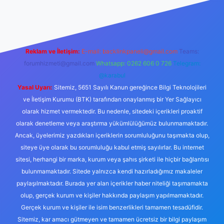
e
Reklam ve İletişim:
E-mail:
backlinkpaneli@gmail.com
Teams:
forumhizmeti@gmail.com
Whatsapp: 0262 606 0 726
Telegram:
@karabul
Yasal Uyarı:
Sitemiz, 5651 Sayılı Kanun gereğince Bilgi Teknolojileri
ve İletişim Kurumu (BTK) tarafından onaylanmış bir Yer Sağlayıcı
olarak hizmet vermektedir. Bu nedenle, sitedeki içerikleri proaktif
olarak denetleme veya araştırma yükümlülüğümüz bulunmamaktadır.
Ancak, üyelerimiz yazdıkları içeriklerin sorumluluğunu taşımakta olup,
siteye üye olarak bu sorumluluğu kabul etmiş sayılırlar. Bu internet
sitesi, herhangi bir marka, kurum veya şahıs şirketi ile hiçbir bağlantısı
bulunmamaktadır. Sitede yalnızca kendi hazırladığımız makaleler
paylaşılmaktadır. Burada yer alan içerikler haber niteliği taşımamakta
olup, gerçek kurum ve kişiler hakkında paylaşım yapılmamaktadır.
Gerçek kurum ve kişiler ile isim benzerlikleri tamamen tesadüfidir.
Sitemiz, kar amacı gütmeyen ve tamamen ücretsiz bir bilgi paylaşım