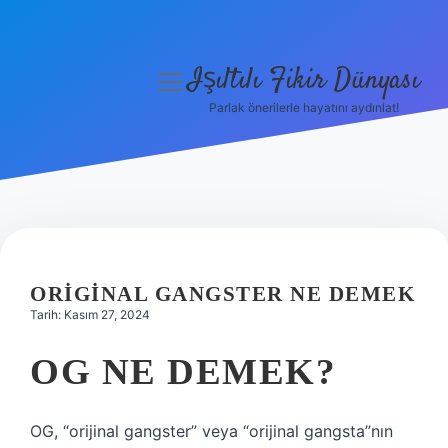
Işıltılı Fikir Dünyası
menüyü
aç
Parlak önerilerle hayatını aydınlat!
Gizlilik Politikası
Hakkımızda
Yasal Uyarı
ORIGINAL GANGSTER NE DEMEK
Tarih: Kasım 27, 2024
OG NE DEMEK?
OG, “orijinal gangster” veya “orijinal gangsta”nın