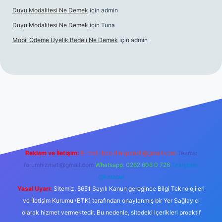
Duyu Modalitesi Ne Demek
için
admin
Duyu Modalitesi Ne Demek
için
Tuna
Mobil Ödeme Üyelik Bedeli Ne Demek
için
admin
le
Reklam ve İletişim:
E-mail:
backlinkpaneli@gmail.com
Teams:
forumhizmeti@gmail.com
Whatsapp: 0262 606 0 726
Telegram:
@karabul
Yasal Uyarı:
Sitemiz, 5651 Sayılı Kanun gereğince Bilgi Teknolojileri
ve İletişim Kurumu (BTK) tarafından onaylanmış bir Yer Sağlayıcı
olarak hizmet vermektedir. Bu nedenle, sitedeki içerikleri proaktif