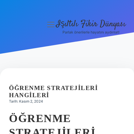
Işıltılı Fikir Dünyası
menüyü
aç
Parlak önerilerle hayatını aydınlat!
Gizlilik Politikası
Hakkımızda
Yasal Uyarı
ÖĞRENME STRATEJILERI
HANGILERI
Tarih: Kasım 2, 2024
ÖĞRENME
STRATEJILERI