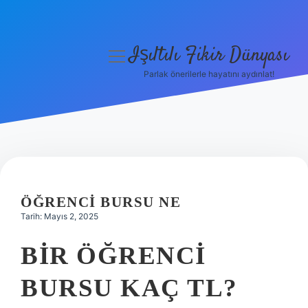
Işıltılı Fikir Dünyası
menüyü
aç
Parlak önerilerle hayatını aydınlat!
Gizlilik Politikası
Hakkımızda
Yasal Uyarı
ÖĞRENCI BURSU NE
Tarih: Mayıs 2, 2025
BIR ÖĞRENCI
BURSU KAÇ TL?