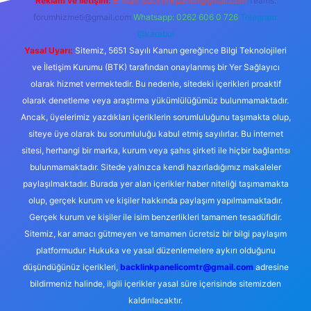
Reklam ve İletişim:
E-mail:
backlinkpaneli@gmail.com
Teams:
forumhizmeti@gmail.com
Whatsapp: 0262 606 0 726
Telegram:
@karabul
Yasal Uyarı:
Sitemiz, 5651 Sayılı Kanun gereğince Bilgi Teknolojileri
ve İletişim Kurumu (BTK) tarafından onaylanmış bir Yer Sağlayıcı
olarak hizmet vermektedir. Bu nedenle, sitedeki içerikleri proaktif
olarak denetleme veya araştırma yükümlülüğümüz bulunmamaktadır.
Ancak, üyelerimiz yazdıkları içeriklerin sorumluluğunu taşımakta olup,
siteye üye olarak bu sorumluluğu kabul etmiş sayılırlar. Bu internet
sitesi, herhangi bir marka, kurum veya şahıs şirketi ile hiçbir bağlantısı
bulunmamaktadır. Sitede yalnızca kendi hazırladığımız makaleler
paylaşılmaktadır. Burada yer alan içerikler haber niteliği taşımamakta
olup, gerçek kurum ve kişiler hakkında paylaşım yapılmamaktadır.
Gerçek kurum ve kişiler ile isim benzerlikleri tamamen tesadüfidir.
Sitemiz, kar amacı gütmeyen ve tamamen ücretsiz bir bilgi paylaşım
platformudur. Hukuka ve yasal düzenlemelere aykırı olduğunu
düşündüğünüz içerikleri,
backlinkpanelicomtr@gmail.com
adresine
bildirmeniz halinde, ilgili içerikler yasal süre içerisinde sitemizden
kaldırılacaktır.