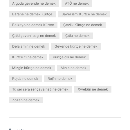
Argoda gevende ne demek
ATÖ ne demek
Barane ne demek Kürtçe
Baver ismi Kürtçe ne demek
Belkıtyo ne demek Kürtçe
Çevlik Kürtçe ne demek
Çıtki çavani başı ne demek
Çıtkı ne demek
Delalamın ne demek
Gevende kürtçe ne demek
Kürtçe cı ne demek
Kürtçe dili ne demek
Mizgin kürtçe ne demek
Mıhle ne demek
Rojda ne demek
Rojîn ne demek
Tü ser sera ser çava hati ne demek
Xwebûn ne demek
Zozan ne demek