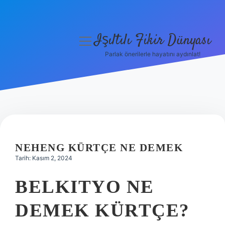
Işıltılı Fikir Dünyası
menüyü
aç
Parlak önerilerle hayatını aydınlat!
Gizlilik Politikası
Hakkımızda
Yasal Uyarı
NEHENG KÜRTÇE NE DEMEK
Tarih: Kasım 2, 2024
BELKITYO NE
DEMEK KÜRTÇE?