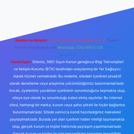
 izle
Reklam ve İletişim:
E-mail:
backlinkpaneli@gmail.com
Teams:
forumhizmeti@gmail.com
Whatsapp: 0262 606 0 726
Telegram:
@karabul
Yasal Uyarı:
Sitemiz, 5651 Sayılı Kanun gereğince Bilgi Teknolojileri
ve İletişim Kurumu (BTK) tarafından onaylanmış bir Yer Sağlayıcı
olarak hizmet vermektedir. Bu nedenle, sitedeki içerikleri proaktif
olarak denetleme veya araştırma yükümlülüğümüz bulunmamaktadır.
Ancak, üyelerimiz yazdıkları içeriklerin sorumluluğunu taşımakta olup,
siteye üye olarak bu sorumluluğu kabul etmiş sayılırlar. Bu internet
sitesi, herhangi bir marka, kurum veya şahıs şirketi ile hiçbir bağlantısı
bulunmamaktadır. Sitede yalnızca kendi hazırladığımız makaleler
paylaşılmaktadır. Burada yer alan içerikler haber niteliği taşımamakta
olup, gerçek kurum ve kişiler hakkında paylaşım yapılmamaktadır.
Gerçek kurum ve kişiler ile isim benzerlikleri tamamen tesadüfidir.