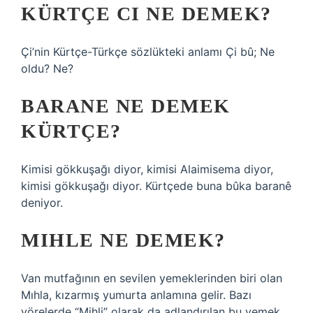
KÜRTÇE CI NE DEMEK?
Çi’nin Kürtçe-Türkçe sözlükteki anlamı Çi bû; Ne
oldu? Ne?
BARANE NE DEMEK
KÜRTÇE?
Kimisi gökkuşağı diyor, kimisi Alaimisema diyor,
kimisi gökkuşağı diyor. Kürtçede buna bûka baranê
deniyor.
MIHLE NE DEMEK?
Van mutfağının en sevilen yemeklerinden biri olan
Mıhla, kızarmış yumurta anlamına gelir. Bazı
yörelerde “Mihli” olarak da adlandırılan bu yemek,