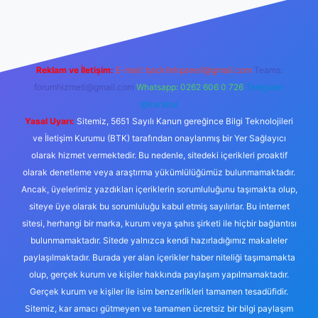
 izle
Reklam ve İletişim:
E-mail:
backlinkpaneli@gmail.com
Teams:
forumhizmeti@gmail.com
Whatsapp: 0262 606 0 726
Telegram:
@karabul
Yasal Uyarı:
Sitemiz, 5651 Sayılı Kanun gereğince Bilgi Teknolojileri
ve İletişim Kurumu (BTK) tarafından onaylanmış bir Yer Sağlayıcı
olarak hizmet vermektedir. Bu nedenle, sitedeki içerikleri proaktif
olarak denetleme veya araştırma yükümlülüğümüz bulunmamaktadır.
Ancak, üyelerimiz yazdıkları içeriklerin sorumluluğunu taşımakta olup,
siteye üye olarak bu sorumluluğu kabul etmiş sayılırlar. Bu internet
sitesi, herhangi bir marka, kurum veya şahıs şirketi ile hiçbir bağlantısı
bulunmamaktadır. Sitede yalnızca kendi hazırladığımız makaleler
paylaşılmaktadır. Burada yer alan içerikler haber niteliği taşımamakta
olup, gerçek kurum ve kişiler hakkında paylaşım yapılmamaktadır.
Gerçek kurum ve kişiler ile isim benzerlikleri tamamen tesadüfidir.
Sitemiz, kar amacı gütmeyen ve tamamen ücretsiz bir bilgi paylaşım