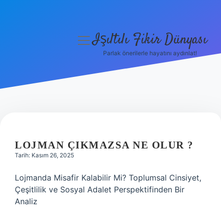
Işıltılı Fikir Dünyası
menüyü
aç
Parlak önerilerle hayatını aydınlat!
Gizlilik Politikası
Hakkımızda
Yasal Uyarı
LOJMAN ÇIKMAZSA NE OLUR ?
Tarih: Kasım 26, 2025
Lojmanda Misafir Kalabilir Mi? Toplumsal Cinsiyet,
Çeşitlilik ve Sosyal Adalet Perspektifinden Bir
Analiz