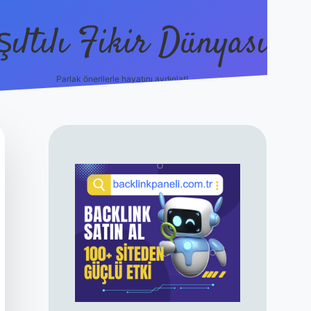
şıltılı Fikir Dünyası
Parlak önerilerle hayatını aydınlat!
ilbet canlı maç izl
SIDEBAR