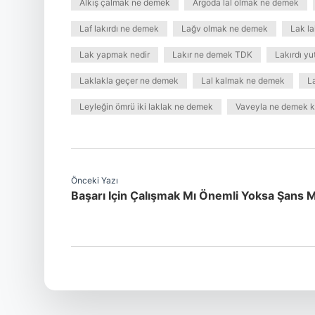
Alkış çalmak ne demek
Argoda lal olmak ne demek
Laf lakırdı ne demek
Lağv olmak ne demek
Lak l
Lak yapmak nedir
Lakır ne demek TDK
Lakırdı y
Laklakla geçer ne demek
Lal kalmak ne demek
L
Leyleğin ömrü iki laklak ne demek
Vaveyla ne demek k
Önceki Yazı
Başarı Için Çalışmak Mı Önemli Yoksa Şans M