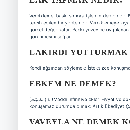
Vernikleme, baskı sonrası işlemlerden biridir. B
tercih edilen bir yöntemdir. Verniklemeye kıyasl
görsel değer katar. Baskı yüzeyine uygulanan 
görünmesini sağlar.
LAKIRDI YUTTURMAK
Kendi ağzından söylemek: İsteksizce konuşma
EBKEM NE DEMEK?
(ﺍﺑﻜﻤﻴّﺖ) i. (Maddi infinitive ekleri -iyyet ve ebkemiyyet, Ar. ebkem “dilsiz”den) İtaatkar, dilsiz,
konuşamaz durumda olmak: Artık Ebediyet Ça
VAVEYLA NE DEMEK K