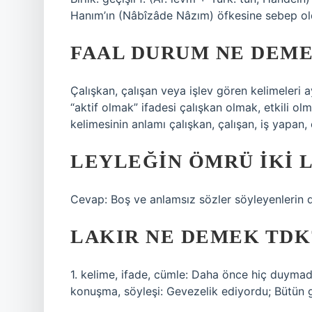
Hanım’ın (Nâbîzâde Nâzım) öfkesine sebep old
FAAL DURUM NE DEM
Çalışkan, çalışan veya işlev gören kelimeleri a
“aktif olmak” ifadesi çalışkan olmak, etkili ol
kelimesinin anlamı çalışkan, çalışan, iş yapan, 
LEYLEĞIN ÖMRÜ IKI 
Cevap: Boş ve anlamsız sözler söyleyenlerin 
LAKIR NE DEMEK TDK
1. kelime, ifade, cümle: Daha önce hiç duyma
konuşma, söyleşi: Gevezelik ediyordu; Bütün 