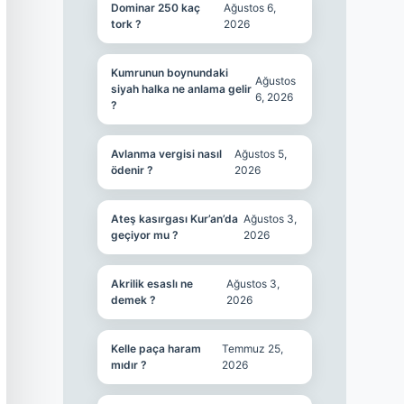
Dominar 250 kaç
Ağustos 6,
tork ?
2026
Kumrunun boynundaki
Ağustos
siyah halka ne anlama gelir
6, 2026
?
Avlanma vergisi nasıl
Ağustos 5,
ödenir ?
2026
Ateş kasırgası Kur’an’da
Ağustos 3,
geçiyor mu ?
2026
Akrilik esaslı ne
Ağustos 3,
demek ?
2026
Kelle paça haram
Temmuz 25,
mıdır ?
2026