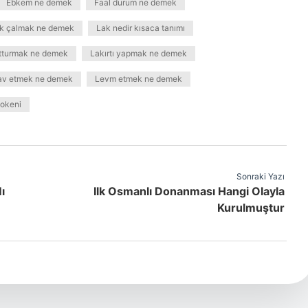
Ebkem ne demek
Faal durum ne demek
ak çalmak ne demek
Lak nedir kısaca tanımı
utturmak ne demek
Lakırtı yapmak ne demek
av etmek ne demek
Levm etmek ne demek
okeni
Sonraki Yazı
ı
Ilk Osmanlı Donanması Hangi Olayla
Kurulmuştur