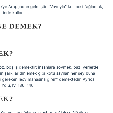
e’ye Arapçadan gelmiştir. “Vaveyla” kelimesi “ağlamak,
inde kullanılır.
NE DEMEK?
EK?
söz, boş iş demektir; insanlara sövmek, bazı yerlerde
kin şarkılar dinlemek gibi kötü sayılan her şey buna
ı gereken lecv manasına girer.” demektedir. Ayrıca
Yolu, IV, 136; 140.
EK?
n) Kınama, aşağılama, eleştirme: Akılsız, Nâzikter