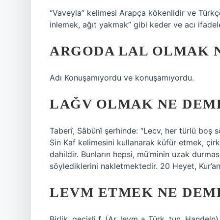
“Vaveyla” kelimesi Arapça kökenlidir ve Türkç
inlemek, ağıt yakmak” gibi keder ve acı ifadeler
ARGODA LAL OLMAK 
Adı Konuşamıyordu ve konuşamıyordu.
LAĞV OLMAK NE DEM
Taberî, Sâbûnî şerhinde: “Lecv, her türlü boş 
Sin Kaf kelimesini kullanarak küfür etmek, çir
dahildir. Bunların hepsi, mü’minin uzak durmas
söylediklerini nakletmektedir. 20 Heyet, Kur’an 
LEVM ETMEK NE DEM
Birlik. geçişli f. (Ar. levm + Türk. tun, Handel